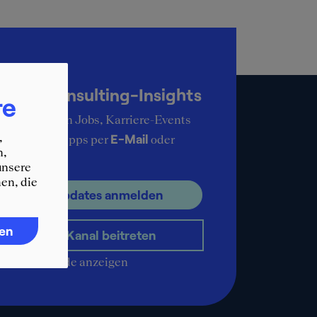
up-to-date
KER Consulting-Insights
re
ie aktuellsten Jobs, Karriere-Events
,
E-Mail
ere Karrieretipps per
oder
n,
pp
.
unsere
en, die
ür E-Mail Updates anmelden
ren
WhatsApp-Kanal beitreten
QR-Code anzeigen