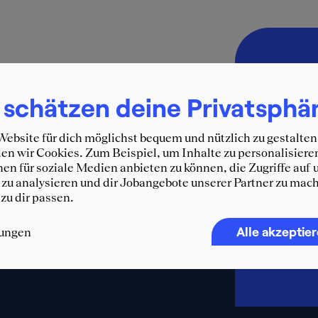
Immer 
SQUEA
 schätzen deine Privatsphä
Erhalte d
ebsite für dich möglichst bequem und nützlich zu gestalten
und weit
n wir Cookies. Zum Beispiel, um Inhalte zu personalisiere
WhatsA
en für soziale Medien anbieten zu können, die Zugriffe auf 
zu analysieren und dir Jobangebote unserer Partner zu mach
F
 zu dir passen.
Alle akzeptie
lungen