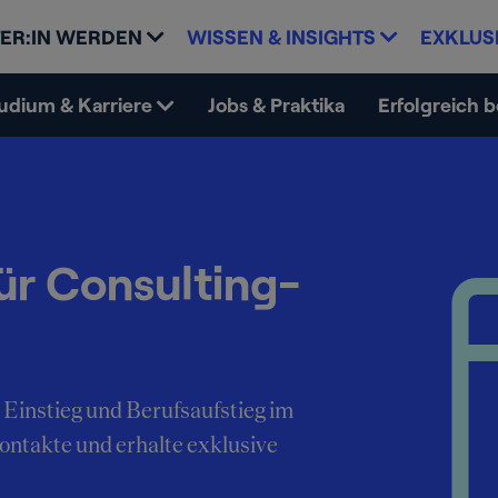
ER:IN WERDEN
WISSEN & INSIGHTS
EXKLUS
udium & Karriere
Jobs & Praktika
Erfolgreich 
ür Consulting-
 Einstieg und Berufsaufstieg im
Kontakte und erhalte exklusive