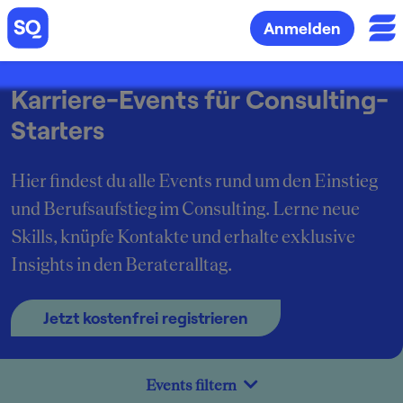
Anmelden
Karriere-Events für Consulting-
Starters
Hier findest du alle Events rund um den Einstieg
und Berufsaufstieg im Consulting. Lerne neue
Skills, knüpfe Kontakte und erhalte exklusive
Insights in den Berateralltag.
Jetzt kostenfrei registrieren
Events filtern