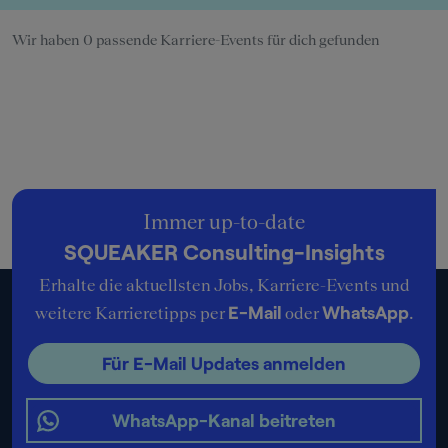
Wir haben 0 passende Karriere-Events für dich gefunden
Immer up-to-date
SQUEAKER Consulting-Insights
Erhalte die aktuellsten Jobs, Karriere-Events und
E-Mail
WhatsApp
weitere Karrieretipps per
oder
.
Für E-Mail Updates anmelden
WhatsApp-Kanal beitreten