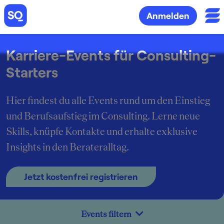
Anmelden
Karriere-Events für Consulting-
Starters
Hier findest du alle Events rund um den Einstieg
und Berufsaufstieg im Consulting. Lerne neue
Skills, knüpfe Kontakte und erhalte exklusive
Insights in den Berateralltag.
Jetzt kostenfrei registrieren
Events filtern