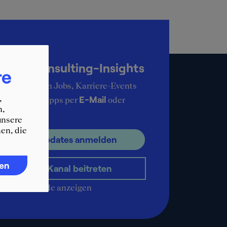
up-to-date
KER Consulting-Insights
re
ie aktuellsten Jobs, Karriere-Events
,
E-Mail
ere Karrieretipps per
oder
n,
pp
.
unsere
en, die
ür E-Mail Updates anmelden
ren
WhatsApp-Kanal beitreten
QR-Code anzeigen