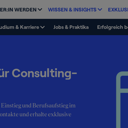
ER:IN WERDEN
WISSEN & INSIGHTS
EXKLUS
udium & Karriere
Jobs & Praktika
Erfolgreich 
ür Consulting-
 Einstieg und Berufsaufstieg im
Kontakte und erhalte exklusive