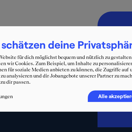
Immer 
SQUEA
 schätzen deine Privatsphä
Erhalte d
ebsite für dich möglichst bequem und nützlich zu gestalten
und weit
n wir Cookies. Zum Beispiel, um Inhalte zu personalisiere
WhatsA
en für soziale Medien anbieten zu können, die Zugriffe auf 
zu analysieren und dir Jobangebote unserer Partner zu mach
F
 zu dir passen.
Alle akzeptie
lungen