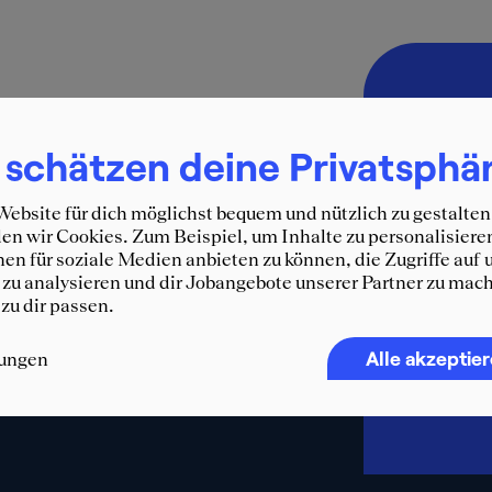
Immer 
SQUEA
 schätzen deine Privatsphä
Erhalte d
ebsite für dich möglichst bequem und nützlich zu gestalten
und weit
n wir Cookies. Zum Beispiel, um Inhalte zu personalisiere
WhatsA
en für soziale Medien anbieten zu können, die Zugriffe auf 
zu analysieren und dir Jobangebote unserer Partner zu mach
F
 zu dir passen.
Alle akzeptie
lungen