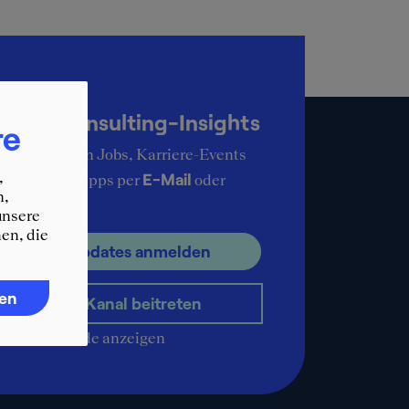
up-to-date
KER Consulting-Insights
re
ie aktuellsten Jobs, Karriere-Events
,
E-Mail
ere Karrieretipps per
oder
n,
pp
.
unsere
en, die
ür E-Mail Updates anmelden
ren
WhatsApp-Kanal beitreten
QR-Code anzeigen