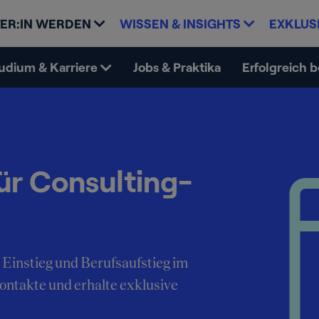
ER:IN WERDEN
WISSEN & INSIGHTS
EXKLUS
udium & Karriere
Jobs & Praktika
Erfolgreich 
ür Consulting-
 Einstieg und Berufsaufstieg im
Kontakte und erhalte exklusive