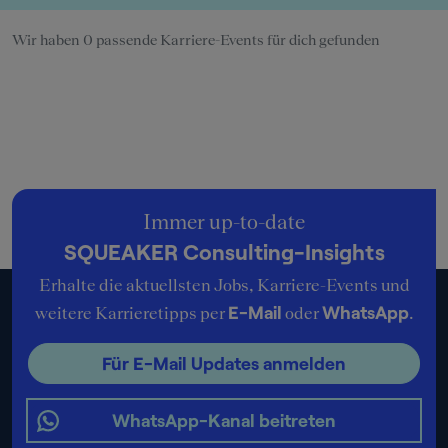
Wir haben 0 passende Karriere-Events für dich gefunden
Immer up-to-date
SQUEAKER Consulting-Insights
Erhalte die aktuellsten Jobs, Karriere-Events und
E-Mail
WhatsApp
weitere Karrieretipps per
oder
.
Für E-Mail Updates anmelden
WhatsApp-Kanal beitreten