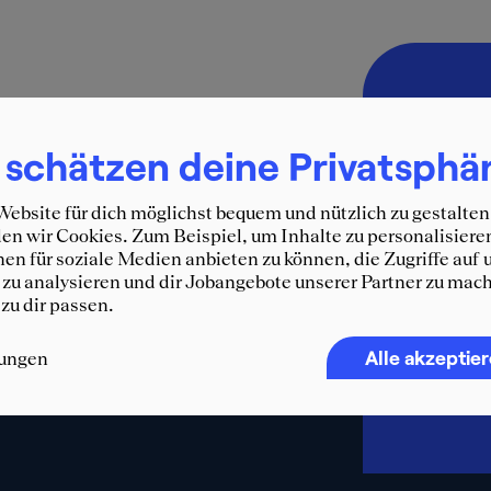
Immer 
SQUEA
 schätzen deine Privatsphä
Erhalte d
ebsite für dich möglichst bequem und nützlich zu gestalten
und weit
n wir Cookies. Zum Beispiel, um Inhalte zu personalisiere
WhatsA
en für soziale Medien anbieten zu können, die Zugriffe auf 
zu analysieren und dir Jobangebote unserer Partner zu mach
F
 zu dir passen.
Alle akzeptie
lungen