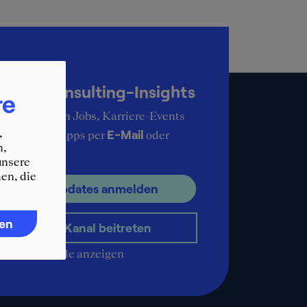
up-to-date
KER Consulting-Insights
re
ie aktuellsten Jobs, Karriere-Events
,
E-Mail
ere Karrieretipps per
oder
n,
pp
.
unsere
en, die
ür E-Mail Updates anmelden
ren
WhatsApp-Kanal beitreten
QR-Code anzeigen