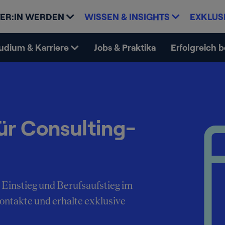
ER:IN WERDEN
WISSEN & INSIGHTS
EXKLUS
udium & Karriere
Jobs & Praktika
Erfolgreich 
ür Consulting-
 Einstieg und Berufsaufstieg im
Kontakte und erhalte exklusive