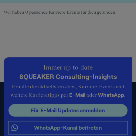
Wir haben 0 passende Karriere-Events für dich gefunden
Immer up-to-date
SQUEAKER Consulting-Insights
Erhalte die aktuellsten Jobs, Karriere-Events und
E-Mail
WhatsApp
weitere Karrieretipps per
oder
.
Für E-Mail Updates anmelden
WhatsApp-Kanal beitreten