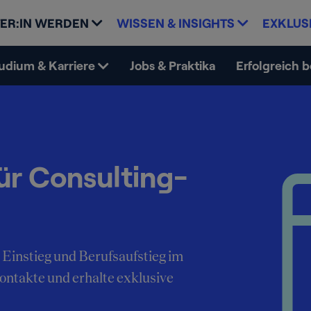
ER:IN WERDEN
WISSEN & INSIGHTS
EXKLUS
udium & Karriere
Jobs & Praktika
Erfolgreich 
ür Consulting-
 Einstieg und Berufsaufstieg im
Kontakte und erhalte exklusive