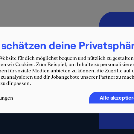
Immer 
SQUEA
 schätzen deine Privatsphä
Erhalte d
ebsite für dich möglichst bequem und nützlich zu gestalten
und weit
n wir Cookies. Zum Beispiel, um Inhalte zu personalisiere
WhatsA
en für soziale Medien anbieten zu können, die Zugriffe auf 
zu analysieren und dir Jobangebote unserer Partner zu mach
F
 zu dir passen.
Alle akzeptie
lungen