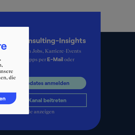
up-to-date
KER Consulting-Insights
re
ie aktuellsten Jobs, Karriere-Events
,
E-Mail
ere Karrieretipps per
oder
n,
pp
.
unsere
en, die
ür E-Mail Updates anmelden
ren
WhatsApp-Kanal beitreten
QR-Code anzeigen