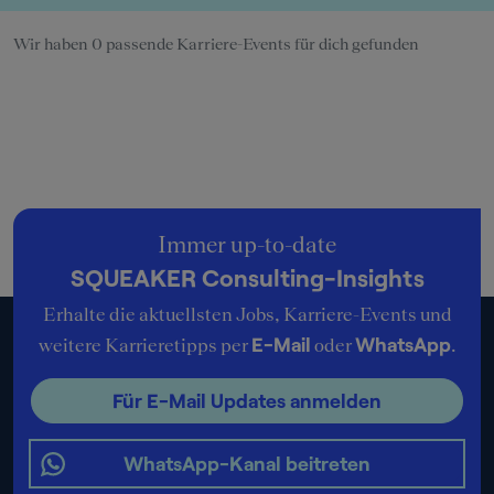
Wir haben 0 passende Karriere-Events für dich gefunden
Immer up-to-date
SQUEAKER Consulting-Insights
Erhalte die aktuellsten Jobs, Karriere-Events und
E-Mail
WhatsApp
weitere Karrieretipps per
oder
.
Für E-Mail Updates anmelden
WhatsApp-Kanal beitreten