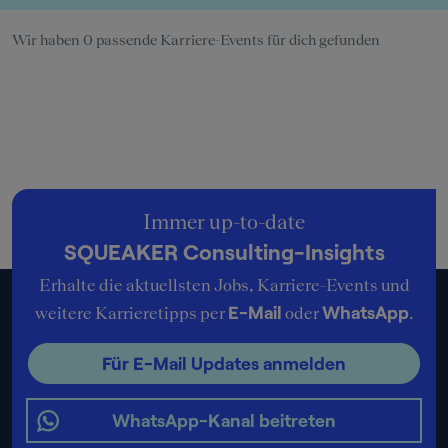
Wir haben 0 passende Karriere-Events für dich gefunden
Immer up-to-date
SQUEAKER Consulting-Insights
Erhalte die aktuellsten Jobs, Karriere-Events und
E-Mail
WhatsApp
weitere Karrieretipps per
oder
.
Für E-Mail Updates anmelden
WhatsApp-Kanal beitreten