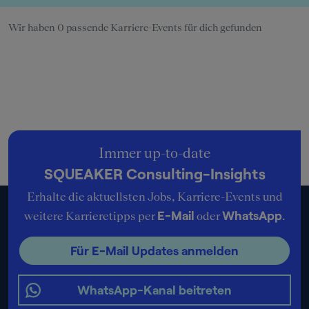
Wir haben 0 passende Karriere-Events für dich gefunden
Immer up-to-date
SQUEAKER Consulting-Insights
Erhalte die aktuellsten Jobs, Karriere-Events und
E-Mail
WhatsApp
weitere Karrieretipps per
oder
.
Für E-Mail Updates anmelden
WhatsApp-Kanal beitreten