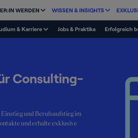
ER:IN WERDEN
WISSEN & INSIGHTS
EXKLUS
udium & Karriere
Jobs & Praktika
Erfolgreich 
ür Consulting-
 Einstieg und Berufsaufstieg im
Kontakte und erhalte exklusive