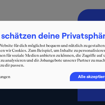
Immer 
SQUEA
 schätzen deine Privatsphä
Erhalte d
ebsite für dich möglichst bequem und nützlich zu gestalten
und weit
n wir Cookies. Zum Beispiel, um Inhalte zu personalisiere
WhatsA
en für soziale Medien anbieten zu können, die Zugriffe auf 
zu analysieren und dir Jobangebote unserer Partner zu mach
F
 zu dir passen.
Alle akzeptie
lungen