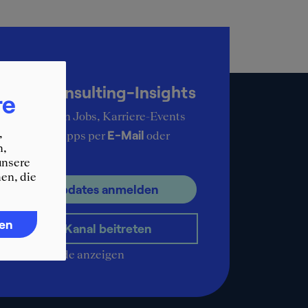
up-to-date
KER Consulting-Insights
re
ie aktuellsten Jobs, Karriere-Events
,
E-Mail
ere Karrieretipps per
oder
n,
pp
.
unsere
en, die
ür E-Mail Updates anmelden
ren
WhatsApp-Kanal beitreten
QR-Code anzeigen