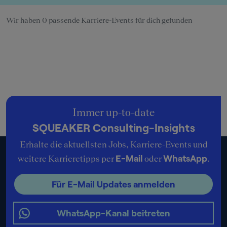
Wir haben 0 passende Karriere-Events für dich gefunden
Immer up-to-date
SQUEAKER Consulting-Insights
Erhalte die aktuellsten Jobs, Karriere-Events und
E-Mail
WhatsApp
weitere Karrieretipps per
oder
.
Für E-Mail Updates anmelden
WhatsApp-Kanal beitreten