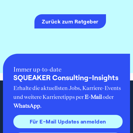
Zurück zum Ratgeber
Immer up-to-date
SQUEAKER Consulting-Insights
Erhalte die aktuellsten Jobs, Karriere-Events
und weitere Karrieretipps per
E-Mail
oder
WhatsApp
.
Für E-Mail Updates anmelden