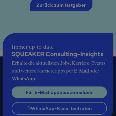
Zurück zum Ratgeber
Immer up-to-date
SQUEAKER Consulting-Insights
Erhalte die aktuellsten Jobs, Karriere-Events
und weitere Karrieretipps per
E-Mail
oder
WhatsApp
.
Für E-Mail Updates anmelden
WhatsApp-Kanal beitreten