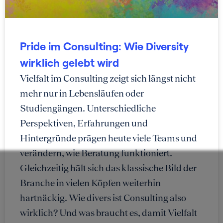
Pride im Consulting: Wie Diversity
wirklich gelebt wird
Vielfalt im Consulting zeigt sich längst nicht
mehr nur in Lebensläufen oder
Studiengängen. Unterschiedliche
Perspektiven, Erfahrungen und
Hintergründe prägen heute viele Teams und
verändern, wie Beratung funktioniert.
Gleichzeitig hält sich das klassische Bild der
Branche in vielen Köpfen weiterhin
hartnäckig. Wie divers ist Consulting also
wirklich? Und was braucht es, damit Vielfalt