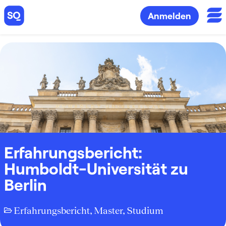
Anmelden
Erfahrungsbericht:
Humboldt-Universität zu
Berlin
Erfahrungsbericht
,
Master
,
Studium