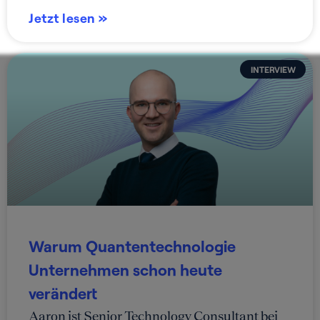
Jetzt lesen »
INTERVIEW
Warum Quantentechnologie
Unternehmen schon heute
verändert
Aaron ist Senior Technology Consultant bei