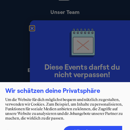
Unser Team
Kontakt
Presse
Impressum
Datenschutz
Diese Events darfst du
Erklärung zur Barrierefreiheit
nicht verpassen!
Lerne Berater:innen persönlich
Wir schätzen deine Privatsphäre
kennen und starte deinen Weg ins
Um die Website für dich möglichst bequem und nützlich zu gestalten,
verwenden wir Cookies. Zum Beispiel, um Inhalte zu personalisieren,
Consulting.
Funktionen für soziale Medien anbieten zu können, die Zugriffe auf
unsere Website zu analysieren und dir Jobangebote unserer Partner zu
machen, die wirklich zu dir passen.
Zum Eventkalender