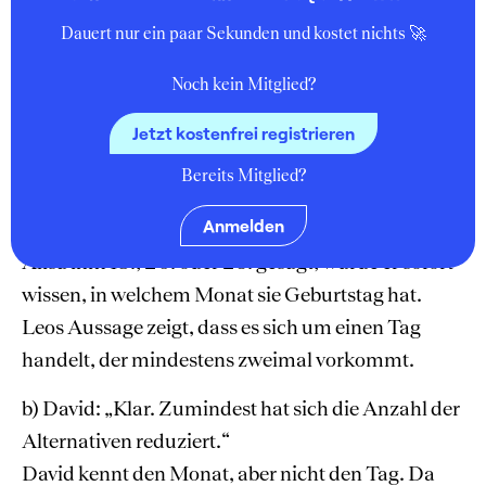
anstrengen. Die von Alisa genannten Tage 5., 9.
Dauert nur ein paar Sekunden und kostet nichts 🚀
und 17. kommen mehrmals vor. Die restlichen
Tage, nämlich 18., 20. und 23., kommen nur
Noch kein Mitglied?
einmal vor.
Jetzt kostenfrei registrieren
a) Leo: „Ich kann nicht sagen, wann sie Geburtstag
Bereits Mitglied?
hat.“
Anmelden
Leo weiß den Tag, aber nicht den Monat. Hätte
Alisa ihm 18., 20. oder 23. gesagt, würde er sofort
wissen, in welchem Monat sie Geburtstag hat.
Leos Aussage zeigt, dass es sich um einen Tag
handelt, der mindestens zweimal vorkommt.
b) David: „Klar. Zumindest hat sich die Anzahl der
Alternativen reduziert.“
David kennt den Monat, aber nicht den Tag. Da