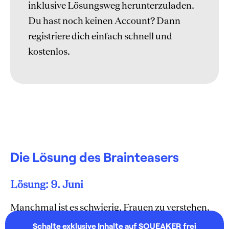
inklusive Lösungsweg herunterzuladen.
Du hast noch keinen Account? Dann
registriere dich einfach schnell und
kostenlos.
Die Lösung des Brainteasers
Lösung: 9. Juni
Manchmal ist es schwierig, Frauen zu verstehen.
Die Jungs können das aber schaffen, wenn sie sich
Schalte exklusive Inhalte auf SQUEAKER frei