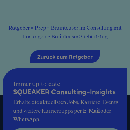
Ratgeber
»
Prep
»
Brainteaser im Consulting mit
Lösungen
»
Brainteaser: Geburtstag
Zurück zum Ratgeber
Immer up-to-date
SQUEAKER Consulting-Insights
Erhalte die aktuellsten Jobs, Karriere-Events
und weitere Karrieretipps per
E-Mail
oder
WhatsApp
.