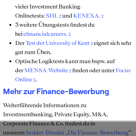
vieler Investment Banking-
Onlinetests:
SHL
und
KENEXA.
3 weitere Übungstests findest du
bei
efinancialcareers.
Der
Test der University of Kent
eignet sich sehr
gut zum Üben.
Optische Logiktests kann man bspw. auf
der
MENSA-Website
finden oder unter
Focus
Online
.
Mehr zur Finance-Bewerbung
Weiterführende Informationen zu
Investmentbanking, Private Equity, M&A,
Corporate Finance & Co. findest du in
unserem
Insider-Dossier „Die Finance-Bewerbung
“