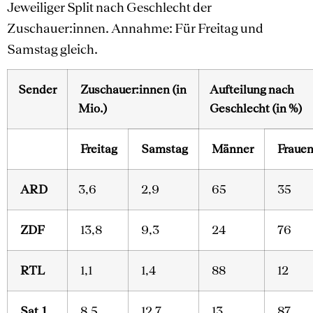
Jeweiliger Split nach Geschlecht der
Zuschauer:innen. Annahme: Für Freitag und
Samstag gleich.
Sender
Zuschauer:innen (in
Aufteilung nach
Mio.)
Geschlecht (in %)
Freitag
Samstag
Männer
Fraue
ARD
3,6
2,9
65
35
ZDF
13,8
9,3
24
76
RTL
1,1
1,4
88
12
Sat.1
8,5
12,7
13
87