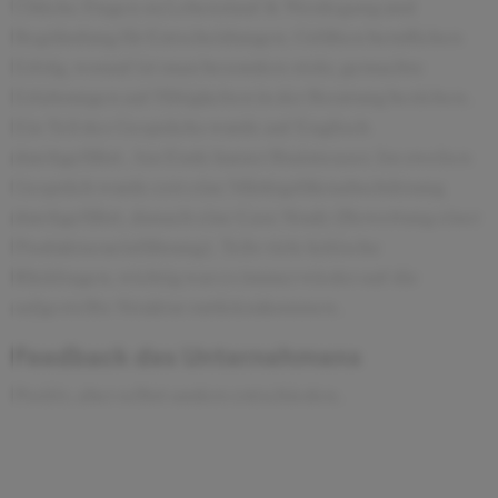
Übliche Fragen zu Lebenslauf & Werdegang und
Begründung für Entscheidungen. Größten beruflichen
Erfolg, worauf ist man besonders stolz, gemachte
Erfahrungen auf Fähigkeiten in der Beratung beziehen.
Ein Teil des Gesprächs wurde auf Englisch
durchgeführt. Am Ende kurzer Brainteaser. Im zweiten
Gespräch wurde erst eine Märktgrößenabschätzung
durchgeführt, danach eine Case Study (Bewertung einer
Produktneueinführung). Teils viele kritische
Rückfragen, wichtig war es immer wieder auf die
aufgestellte Struktur zurückzukommen.
Feedback des Unternehmens
Positiv, aber selbst anders entschieden.