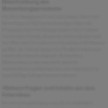
Beschreibung des
Bewerbungsprozesses
Der Bewerbungsprozess war sehr einfach. Nach einer
Bewerbung via Mail kam nach wenigen Tagen die
Einladung zum Vorstellungsgespräch. Das Gespräch
war an einem Freitag, da dort die meisten Berater auch
im Office sind. Es wurden zwei Gespräche á 60 Minuten
geführt, die Entscheidung sowie Feedback bekam man
unmittelbar danach mitgeteilt. Bei positiver
Rückmeldung wurde man direkt durch die
Räumlichkeiten geführt und hatte die Möglichkeit ein
paar künftige Kollegen kennen zu lernen.
Weitere Fragen und Inhalte aus den
Interviews
Im ersten Gespräch ging es um die Persönlichkeit.