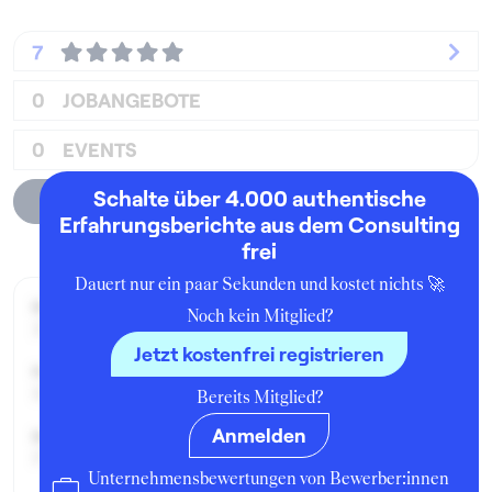
7
0
JOBANGEBOTE
0
EVENTS
Schalte über 4.000 authentische
Unternehmensprofil
Erfahrungsberichte aus dem Consulting
frei
Dauert nur ein paar Sekunden und kostet nichts 🚀
Beworben im Jahr:
Noch kein Mitglied?
2019
Jetzt kostenfrei registrieren
Karrierelevel:
Berufseinsteiger:in
Bereits Mitglied?
Anmelden
Beworben als:
Praktikant:in
Unternehmensbewertungen von Bewerber:innen