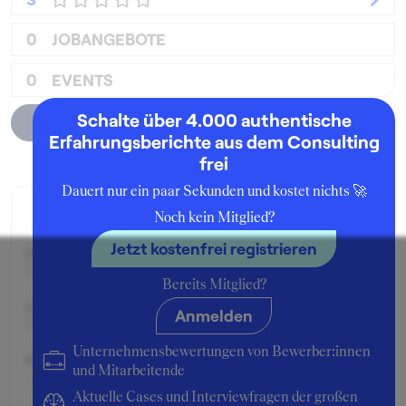
0
JOBANGEBOTE
0
EVENTS
Schalte über 4.000 authentische
Unternehmensprofil
Erfahrungsberichte aus dem Consulting
frei
Dauert nur ein paar Sekunden und kostet nichts 🚀
Zusage
Noch kein Mitglied?
Jetzt kostenfrei registrieren
Beworben im Jahr:
2012
Bereits Mitglied?
Karrierelevel:
Anmelden
Berufseinsteiger:in
Unternehmensbewertungen von Bewerber:innen
Beworben als:
und Mitarbeitende
Associate
Aktuelle Cases und Interviewfragen der großen