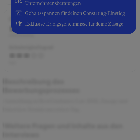
Unternehmensberatungen
Gehaltsspannen für deinen Consulting-Einstieg
Gesamtbewertung
Exklusive Erfolgsgeheimnisse für deine Zusage
mittelmäßig
Schwierigkeitsgrad
fair
Beschreibung des
Bewerbungsprozesses
Anmeldung zu BestGraduates Law 2012, Zusage und
Interview-Termin am ersten Tag.
Weitere Fragen und Inhalte aus den
Interviews