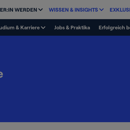
ER:IN WERDEN
WISSEN & INSIGHTS
EXKLUS
udium & Karriere
Jobs & Praktika
Erfolgreich 
e