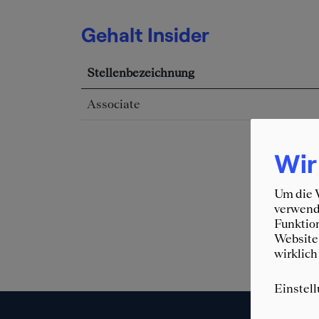
Gehalt Insider
Stellenbezeichnung
Associate
Wir
Um die W
verwende
Funktion
Website 
wirklich
Einstel