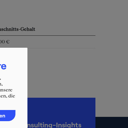
schnitts-Gehalt
000 €
re
,
n,
unsere
en, die
ren
up-to-date
KER Consulting-Insights