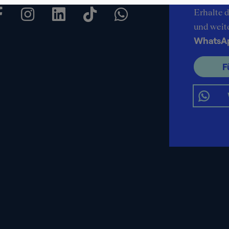
Erhalte d
und weit
WhatsA
F