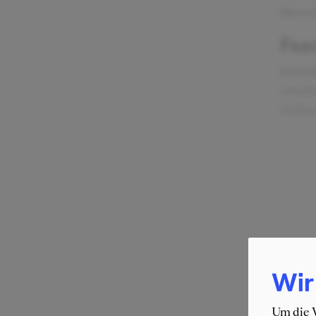
übersc
Fee
Ich ha
erhalt
stelle
Wir
Um die W