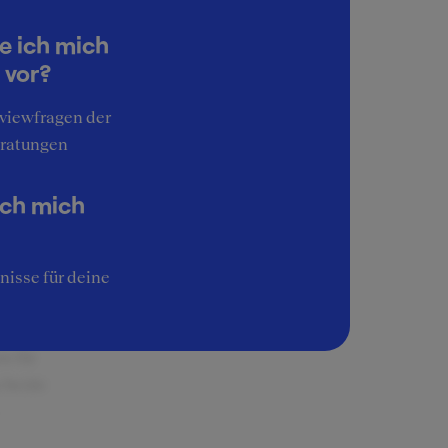
ltant.
e ich mich
Fragen
 vor?
wei
ive
rviewfragen der
h von
ratungen
ich mich
rviews
nisse für deine
h. Es
em
n für
 beide