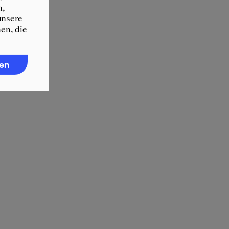
n,
unsere
en, die
ren