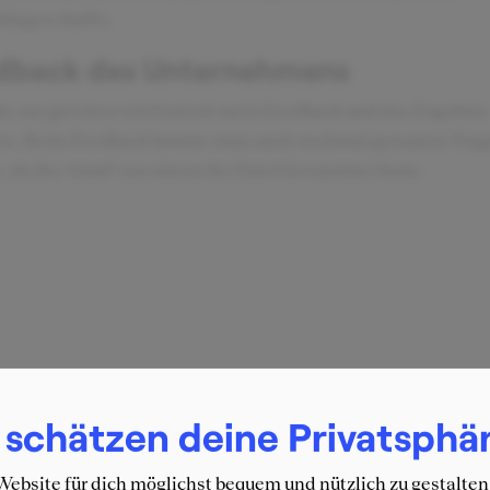
hlagen durfte.
dback des Unternehmens
be am gleichen telefonisch mein Feedback und das Ergebnis
en. Beim Feedback konnte man auch nochmal genauere Fra
n, da der Anruf von einem der Interviewpartner kam.
 schätzen deine Privatsphä
ebsite für dich möglichst bequem und nützlich zu gestalten