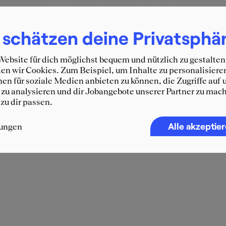
tisch, ehrlich und selbstbewusst rüber kommen und sich nic
welche Geschichten ausdenken von denen man denkt dass s
 schätzen deine Privatsphä
men.
ebsite für dich möglichst bequem und nützlich zu gestalten
n wir Cookies. Zum Beispiel, um Inhalte zu personalisiere
en für soziale Medien anbieten zu können, die Zugriffe auf 
zu analysieren und dir Jobangebote unserer Partner zu mach
 zu dir passen.
Alle akzeptie
lungen