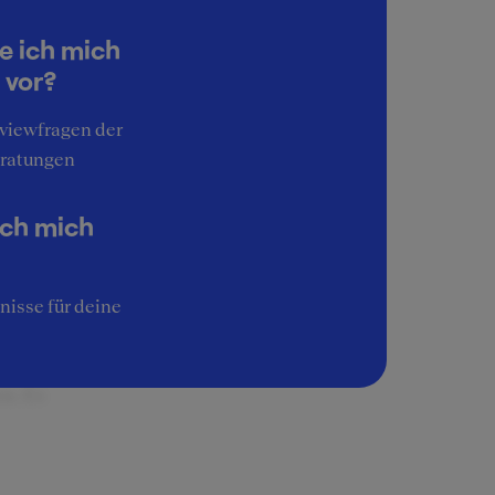
ach
e ich mich
 vor?
rviewfragen der
ratungen
ich mich
iben
nisse für deine
 und
urde und
n. Es