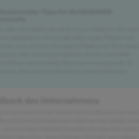
klusive Insider-Tipps für die SQUEAKER-
mmunity
 sollte sich definitiv gut auf die Cases vorbereiten aber auch
 den quantitativen Test (es gibt online einige Übungstests)
it das nicht am Ende ein negativer Punkt in der Bewerbung 
gemein sollte man den persönlichen Teil aber auch nicht
erschätzen und sich einige Situationen raussuchen die zB
mwork, Motivation, Leadership etc. konkret aufzeigen.
dback des Unternehmens
g ist, dass man eine gut Struktur im Case interview hat und 
ber zu jederzeit mitnimmt und erklärt was man gerade mac
 Auch eine klare und kurze Zusammenfassung wirkt immer
 solchen interviews. Im persönlichen Teil sollte man einfach