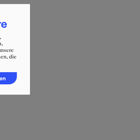
ht
ie gut
re
,
n,
unsere
en, die
ren