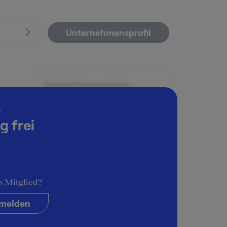
Unternehmensprofil
Gesamtbewertung
wortet
e
gut
g frei
es
Angenehme Atmosphäre
 und
angenehm
 man
Schwierigkeitsgrad
 selbst
s Mitglied?
rn und
schwierig
melden
cher
man