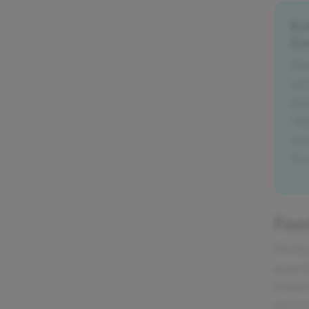
Ex
Co
Man
auf
dam
All
unt
Tea
Fee
Wichti
gegenü
warum.
gut in