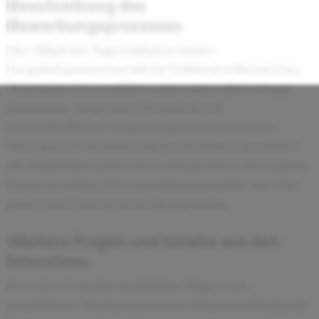
Beschreibung des
Bewerbungsprozesses
Der Ablauf des Tages inklusive meiner
Gesprächspartner war mir im Vorhinein während eines
Telefoninterviews erklärt worden und verlief sehr gut
strukturiert. Insgesamt 4 Gespräche mit
unterschiedlichen Gesprächspartnern und einem
Mittagessen zusammen mit einem Berater, bei dem es
die Möglichkeit gab in etwas entspannterer Atmosphäre
Fragen zu stellen. Die Gesprächsatmosphäre war sehr
professionell und gleichzeitig angenehm.
Weitere Fragen und Inhalte aus den
Interviews
Im ersten Gespräch ausführliche Fragen zum
persönlichen Werdegang und der Motivation (Englisch).