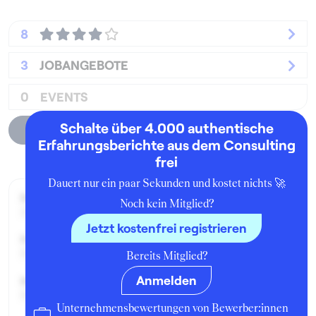
8
3
JOBANGEBOTE
0
EVENTS
Schalte über 4.000 authentische
Unternehmensprofil
Erfahrungsberichte aus dem Consulting
frei
Dauert nur ein paar Sekunden und kostet nichts 🚀
Beworben im Jahr:
Noch kein Mitglied?
2019
Jetzt kostenfrei registrieren
Karrierelevel:
Berufseinsteiger:in
Bereits Mitglied?
Anmelden
Beworben als:
Berater
Unternehmensbewertungen von Bewerber:innen