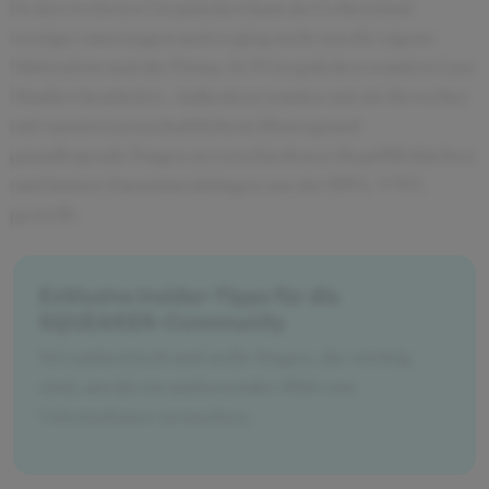
In den weiteren Gesprächen kam der Lebenslauf
weniger zum tragen und es ging mehr um die eigene
Motivation und die Firma. In 3 Gesprächen wurden Case
Studies bearbeitet. Außerdem wurden mir als Bewerber
mit naturwissenschaftlichem Hintergrund
grundlegende Fragen zu verschiedenen Begrifflichkeiten
und kurzen Zusammenhängen aus der BWL/VWL
gestellt.
Exklusive Insider-Tipps für die
SQUEAKER-Community
Sei authentisch und stelle Fragen, die wichtig
sind, um dir ein umfassendes Bild vom
Unternehmen zu machen.