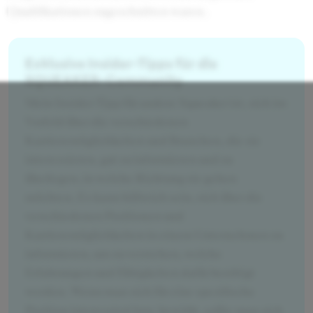
Qualifikationen zugeschnitten waren.
Exklusive Insider-Tipps für die
SQUEAKER-Community
Mein Insider-Tipp für andere Squeaker ist, sich im
Vorfeld über die verschiedenen
Karrieremöglichkeiten und Branchen, die sie
interessieren, gut zu informieren und zu
überlegen, in welche Richtung sie gehen
möchten. Es kann hilfreich sein, sich über die
verschiedenen Positionen und
Karrieremöglichkeiten in einem Unternehmen zu
informieren, um zu verstehen, welche
Erfahrungen und Fähigkeiten dafür benötigt
werden. Wenn man sich für eine spezifische
Position interessiert bzw. bewirbt, sollte man sich