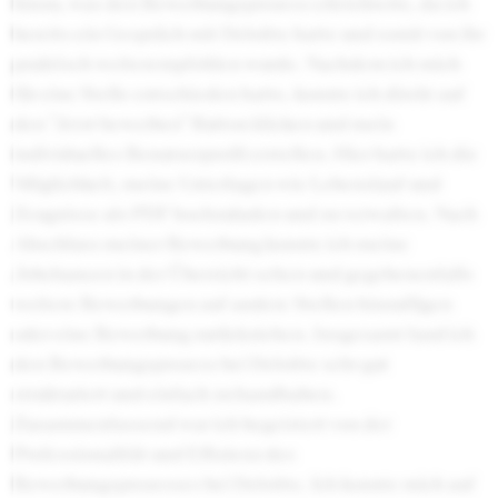
hinzu, was den Bewerbungsprozess erleichterte, da ich
bereits ein Gespräch mit Deloitte hatte und somit von ihr
praktisch weiterempfohlen wurde. Nachdem ich mich
für eine Stelle entschieden hatte, konnte ich direkt auf
den "Jetzt bewerben" Button klicken und mein
individuelles Benutzerprofil erstellen. Hier hatte ich die
Möglichkeit, meine Unterlagen wie Lebenslauf und
Zeugnisse als PDF hochzuladen und zu verwalten. Nach
Abschluss meiner Bewerbung konnte ich meine
Jobchancen in der Übersicht sehen und gegebenenfalls
weitere Bewerbungen auf andere Stellen hinzufügen
oder eine Bewerbung zurückziehen. Insgesamt fand ich
den Bewerbungsprozess bei Deloitte sehr gut
strukturiert und einfach zu handhaben.
Zusammenfassend war ich begeistert von der
Professionalität und Effizienz des
Bewerbungsprozesses bei Deloitte. Ich konnte mich auf