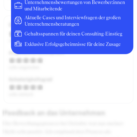
Unternehmensbewertungen von Bewerber:innen
und Mitarbeitende
Aktuelle Cases und Interviewfragen der großen
Gesamtbewertung
Unternehmensberatungen
Gehaltsspannen für deinen Consulting-Einstieg
ausgezeichnet
Exklusive Erfolgsgeheimnisse für deine Zusage
Angenehme Atmosphäre
sehr angenehm
Schwierigkeitsgrad
sehr einfach
Feedback an das Unternehmen
Der Bewerbungsprozess bei Deloitte war aus meiner
Sicht sehr positiv. Ich empfand den Prozess als