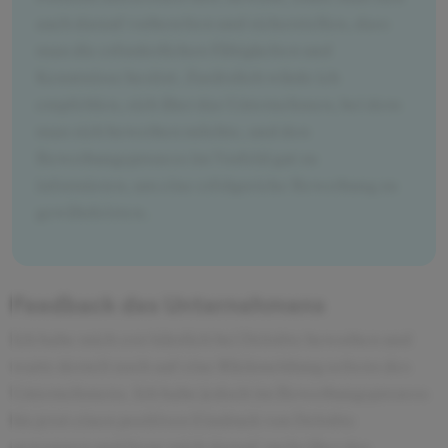
auch darauf vorbereiten und sicherstellen, dass
man die erforderlichen Fähigkeiten und
Kenntnisse besitzt. Zusätzlich würde ich
empfehlen, sich über das Unternehmen, bei dem
man sich bewerben möchte, und den
Bewerbungsprozess im Vorfeld gut zu
informieren, um eine erfolgreiche Bewerbung zu
gewährleisten.
Feedback des Unternehmens
Ich habe mich erst kürzlich bei Deloitte beworben und
warte derzeit noch auf eine Rückmeldung seitens des
Unternehmens. Ich habe jedoch im Bewerbungsprozess
bis jetzt einen positiven Eindruck von Deloitte
gewonnen und freue mich darauf, mehr über das