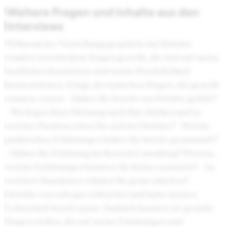
Weitere Fragen und Inhalte aus den
Interviews
Während des Vorstellungsgesprächs bei Deloitte
wurden verschiedene Fragen gestellt, die sich auf meine
fachlichen Kenntnisse und meine Persönlichkeit
konzentrierten. Einige der typischen Fragen, die gestellt
wurden, waren: - Haben Sie bereits von Deloitte gehört?
- Wo liegen Ihrer Meinung nach Ihre Stärken und in
welcher Position sehen Sie sich bei Deloitte? - Welche
praktischen Erfahrungen haben Sie bereits gesammelt?
- Haben Sie Erfahrung im Bereich Consulting? Wenn ja,
welche Erfahrungen konnten Sie bisher sammeln? - An
welchen Standorten würden Sie gerne arbeiten?
Deloitte war sehr gut vorbereitet und hatte meinen
Lebenslauf bereits parat. Dadurch konnten sie gezielte
Fragen stellen, die auf meine Erfahrungen und