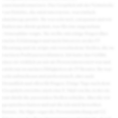
auseinanderzusetzen. Das Gespräch mit der Vertreterin
von Deloitte, die mich interviewte, war einfach
durchwegs positiv. Sie war sehr nett, entspannt und wir
haben uns direkt geduzt, was für eine angenehme
Atmosphäre sorgte. Sie stellte mir einige Fragen über
meine Erfahrungen und mein Interesse an der IT-
Beratung und sie zeigte mir verschiedene Stellen, die zu
meinem Profil passen könnten. Ich hatte das Gefühl,
dass sie wirklich an mir als Person interessiert war und
nicht nur an meinen Fähigkeiten als IT-Berater. Sie war
sehr aufmerksam und professionell, aber auch
freundlich und offen für Fragen. Einige Tage nach dem
Gespräch erreichte mich eine E-Mail von ihr, in der sie
mir direkt die passenden Stellen schickte, über die wir
gesprochen hatten und auf die ich mich bewerben
konnte. Sie fügte sogar die Personalabteilung auf CC