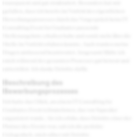
transparent und gut strukturiert. Besonders hat mir
gefallen, dass ich bereits im Vorfeld des eigentlichen
Bewerbungsprozesses durch das Vorgespräch beim IT-
Consulting Event for Graduates passende
Stellenangebote erhalten habe und somit mehr über die
Stelle im Vorfeld erfahren konnte. Auch wurden meine
Fragen umfassend beantwortet. Insgesamt fühlte ich
mich während des gesamten Prozesses gut betreut und
unterstützt. Ich danke Deloitte dafür.
Beschreibung des
Bewerbungsprozesses
Ich hatte das Glück, an einem IT-Consulting for
Graduates Event teilzunehmen, das von Squeaker
organisiert wurde. Als ich erfuhr, dass Deloitte einer der
Partner des Events war, sah ich die perfekte
Gelegenheit, mich näher mit Deloitte