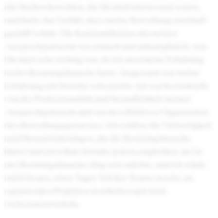
die Stellen bewerben, die für mich interessant waren,
und hatte das Gefühl, dass meine Bewerbung ernsthaft
geprüft würde. Die Kommunikation mit meiner
Ansprechpartnerin war einfach und unkompliziert, was
für mich sehr wichtig war, da ich zuvor keine Erfahrung
in der Beratungsbranche hatte. Insgesamt war meine
Erfahrung mit Deloitte sehr positiv. Ich war beeindruckt
von der Professionalität und Freundlichkeit meiner
Ansprechpartnerin und von der effektiven Organisation
des Bewerbungsprozesses. Ich schätze die Vielseitigkeit
und Herausforderungen, die die Beratungsbranche
bietet und ich würde Deloitte jedem empfehlen, der in
der Beratungsbranche tätig sein möchte, und ich würde
mich freuen, eines Tages Teil des Teams zu sein, an
spannenden Projekten zu arbeiten und mich
weiterzuentwickeln.