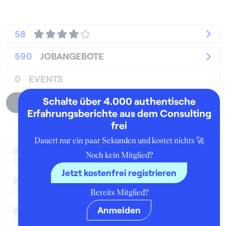
58
590
JOBANGEBOTE
0
EVENTS
Schalte über 4.000 authentische
Unternehmensprofil
Erfahrungsberichte aus dem Consulting
frei
Dauert nur ein paar Sekunden und kostet nichts 🚀
Beworben im Jahr:
Noch kein Mitglied?
2023
Jetzt kostenfrei registrieren
Karrierelevel:
Berufseinsteiger:in
Bereits Mitglied?
Anmelden
Beworben als:
Consultant