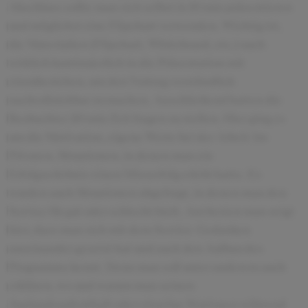
Abschluss sollte man sich selbst in 10 min präsentieren
und möglichst eine Flipchart verwenden. Wichtig ist,
die Materialien (Flipchart, Whiteboard, etc.) auch
wirklich kontinuierlich in die Präsentation mit
einzubeziehen, um den Vortrag verständlich
nachvollziehbar zu machen. Anschließend hatten die
Beobachter 20 min Zeit fragen zu stellen. Hier ging es
um die Motivation, eigene Werte bei der Arbeit/im
Privaten, Situationen, in denen man ein
Erfolgserlebnis/einen Misserfolg erlebt hatte. Es
wurden auch Situationen abgefragt, in denen man den
Service für gut oder schlecht hielt. Am besten man zeigt
hier, dass man sich mit dem Service-Gedanken
auseinander gesetzt hat und auch den Aufbau des
Programms kennt. Denn man soll unter anderem auch
erklären, wo und warum man seinen
Auslandsaufenthalt oder einzelne Stationen während