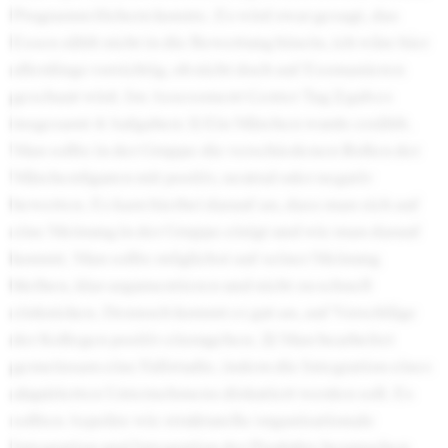
Programm löchern konnte. Es wird zwar gesagt, das
Essen zählt nicht in die Bewertung hinein, ich wäre hier
allerdings vorsichtig, ob nicht doch auf Essmanieren
geschaut wird. Im Assessment Center Tag 2 gab es
insgesamt 4 Aufgaben: 1) Ein Märchen wurde erzählt.
Man sollte in der Gruppe die verschiedenen Rollen der
Märchenfiguren mit positiv, neutral oder negativ
bewerten. Es kam hierbei darauf an, dass man sich auf
eine Meinung in der Gruppe einigt und wie man darauf
kommt. Man sollte möglichst auf seiner Meinung
bleiben, klar argumentieren und nicht zu schnell
einknicken. Dennoch kommt es gut an, auf Vorschläge
der Kollegen positiv einzugehen. 2) Man bearbeitet
gemeinsam eine Fallstudie, indem die Integration eines
akquirierten Unternehmens diskutiert werden soll. Es
sollten Aspekte wie strukturelle/organisationale
Integration und Integration der Produkte besprochen