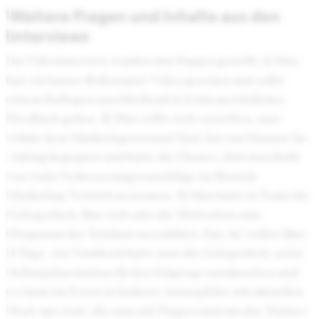
Weitere Fragen und Inhalte aus den
Interviews
Im Videointerview wurden drei Fragen gestellt: 1) Man
hat ein kurzes Rollenspiel-Video gesehen und sollte
einem Kollegen anschließend in 2 min persönliches
Feedback geben. 2) Man sollte sich vorstellen, man
würde dem Marketingvorstand Niek Jan van Damme im
Aufzug begegnen und hatte die Chance, ihm innerhalb
von 1 min Verbesserungsvorschläge im Bereich
Marketing/Vertrieb zu nennen. 3) Man hatte in 3 min die
Gelegenheit, über sich oder die Motivation zum
Programm der Telekom zu erzählen. Das AC verlief über
2 Tage. Am Vorabend hatte man die Gelegenheit, seine
Selbstpräsentation für den Folgetag vorzubereiten und
es fand ein Essen in lockerer Atmosphäre mit aktuellen
Start-ups statt, die man mit Fragen rund um das Trainee-