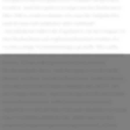
werden. Auch hier geht es weniger um das Fachwissen
über M&A, sondern darum, wie man die Aufgabe löst
und ob man sich möglichst aktiv einbringt!
Anschließend sollten die Ergebnisse von der Gruppe vor
den Beobachtern auf englisch präsentiert werden. Es
werden einige Verständnisfragen gestellt. Hier sollte
man freundlich antworten und sich nicht einschüchtern
lassen. 3) Man sollte gemeinsam eine einfache
Rechenaufgabe lösen. Auch hier ging es wieder nicht
darum, zu sehen, wer gut rechnen kann, sondern darum,
wie man sich in der Gruppe einbringt und AKTIV mit
der Gruppe arbeitet. Auch wenn man den Rechenschritt
nachvollziehen kann, sollte man das den anderen
signalisieren und auf jeden Fall auch signalisieren, wenn
man Verständnisprobleme hat, damit man von den
anderen Gruppenmitgliedern abgeholt wird. 4) Zum