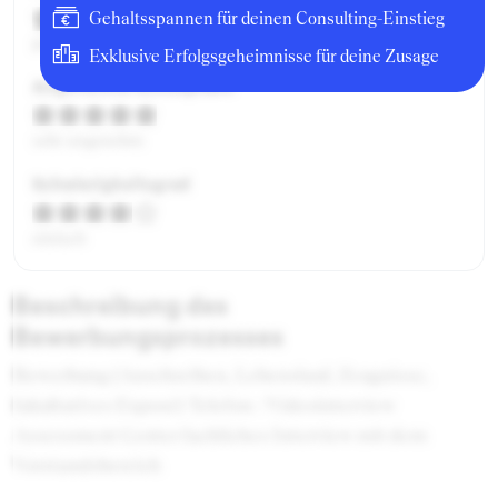
Gehaltsspannen für deinen Consulting-Einstieg
gut
Exklusive Erfolgsgeheimnisse für deine Zusage
Angenehme Atmosphäre
sehr angenehm
Schwierigkeitsgrad
einfach
Beschreibung des
Bewerbungsprozesses
Bewerbung (Anschreiben, Lebenslauf, Zeugnisse,
fakultatives Exposé) Telefon-/Videointerview
Assessment Center fachliches Interview mit dem
Vorstandsbereich