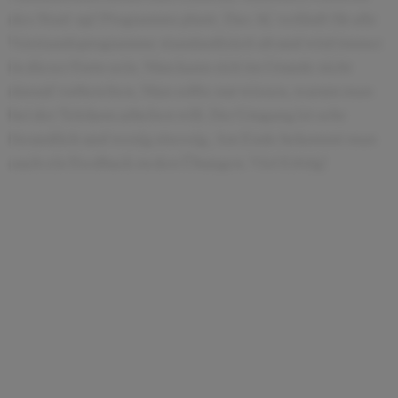
des Start-up! Programms plant. Das AC verläuft für alle
Vorstandsprogramme standardisiert ab und wird immer
in dieser Form sein. Man kann sich im Grunde nicht
darauf vorbereiten. Man sollte nur wissen, warum man
bei der Telekom arbeiten will. Der Umgang ist sehr
freundlich und wenig stressig. Am Ende bekommt man
auch ein Feedback zu den Übungen. Viel Erfolg!