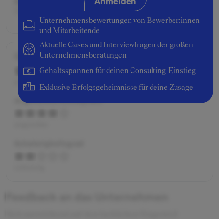
Anmelden
Beworben als:
Praktikant:in
Unternehmensbewertungen von Bewerber:innen
und Mitarbeitende
Aktuelle Cases und Interviewfragen der großen
Gesamtbewertung
Unternehmensberatungen
Gehaltsspannen für deinen Consulting-Einstieg
gut
Exklusive Erfolgsgeheimnisse für deine Zusage
Angenehme Atmosphäre
angenehm
Schwierigkeitsgrad
schwierig
Feedback an das Unternehmen
Sich ausreichend auf den fachlichen Fragenteil