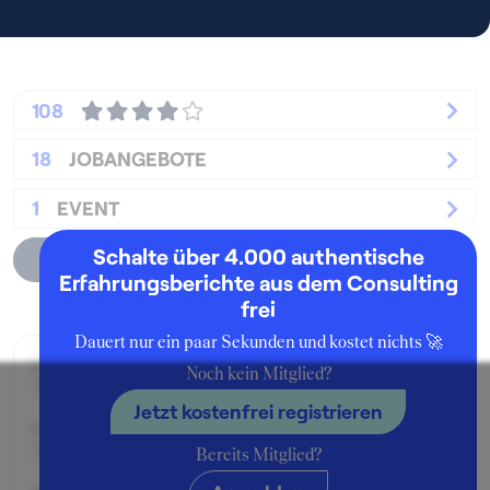
108
18
JOBANGEBOTE
1
EVENT
Schalte über 4.000 authentische
Unternehmensprofil
Erfahrungsberichte aus dem Consulting
frei
Dauert nur ein paar Sekunden und kostet nichts 🚀
Beworben im Jahr:
Noch kein Mitglied?
2019
Jetzt kostenfrei registrieren
Karrierelevel:
Berufseinsteiger:in
Bereits Mitglied?