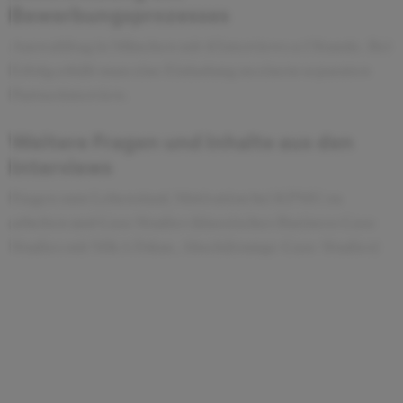
Bewerbungsprozesses
Auswahltag in München mit 4 Interviews a 1 Stunde. Bei
Erfolg erhält man eine Einladung zu einem separaten
Partnerinterview.
Weitere Fragen und Inhalte aus den
Interviews
Fragen zum Lebenslauf, Motivation bei KPMG zu
arbeiten und Case Studies (klassisches Business Case
Studies mit M&A Fokus, Abschätzungs-Case-Studies)