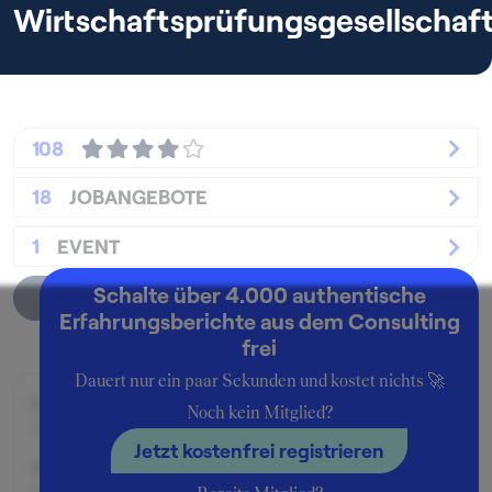
Wirtschaftsprüfungsgesellschaf
108
18
JOBANGEBOTE
1
EVENT
Schalte über 4.000 authentische
Unternehmensprofil
Erfahrungsberichte aus dem Consulting
frei
Dauert nur ein paar Sekunden und kostet nichts 🚀
Beworben im Jahr:
Noch kein Mitglied?
2016
Jetzt kostenfrei registrieren
Karrierelevel:
Berufseinsteiger:in