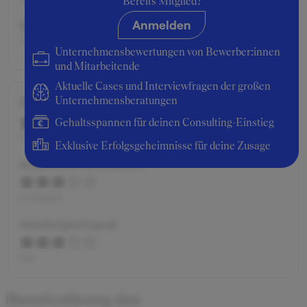
Bereits Mitglied?
Anmelden
Beworben als:
Associate Consultant
Unternehmensbewertungen von Bewerber:innen
und Mitarbeitende
Aktuelle Cases und Interviewfragen der großen
Gesamtbewertung
Unternehmensberatungen
Gehaltsspannen für deinen Consulting-Einstieg
schlecht
Exklusive Erfolgsgeheimnisse für deine Zusage
Angenehme Atmosphäre
erträglich
Schwierigkeitsgrad
fair
Beschreibung des