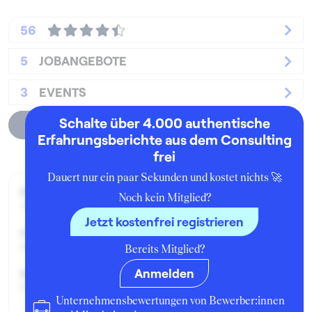
56
5
JOBANGEBOTE
3
EVENTS
Schalte über 4.000 authentische
Unternehmensprofil
Erfahrungsberichte aus dem Consulting
frei
Dauert nur ein paar Sekunden und kostet nichts 🚀
Beworben im Jahr:
Noch kein Mitglied?
2015
Jetzt kostenfrei registrieren
Karrierelevel:
Berufseinsteiger:in
Bereits Mitglied?
Anmelden
Beworben als:
Praktikant:in
Unternehmensbewertungen von Bewerber:innen