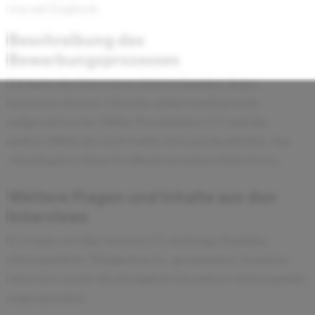
war auf Englisch.
Beschreibung des
Bewerbungsprozesses
Ich hatte drei Interviews hinter einander. Jedes
Interview dauerte 1 Stunde, dabei wurde jeweils
aufgeteilt in eine Hälfte Persönliches/CV und die
andere Hälfte der Zeit wurde ein Case bearbeitet. Am
Abend gab es dann Feedback zu meinen Interviews.
Weitere Fragen und Inhalte aus den
Interviews
Es wurde viel über meinen CV, bisherige Praktika,
ehrenamtliche Tätigkeiten etc. gesprochen. In jedem
Interview wurde diesbezüglich ein anderer Schwerpunkt
angesprochen.