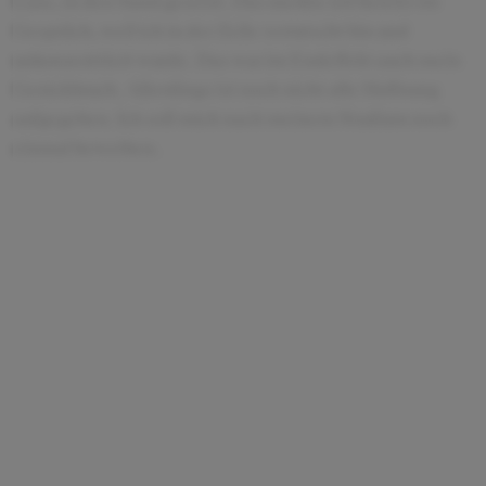
Case, in den Sand gesetzt. Das merkte ich bereits im
Gespräch, weil ich in der Zeile verrutscht bin und
unkonzentriert wurde. Das war im Endeffekt auch mein
Genickbruch. Allerdings ist noch nicht alle Hoffnung
aufgegeben. Ich soll mich nach meinem Studium noch
einmal bewerben.