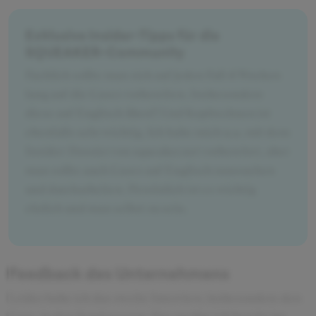
Exklusive Insider-Tipps für die
SQUEAKER-Community
Fachlich sollte man sich auf jeden Fall 4 Wochen
lang auf die Cases vorbereiten. Insbesondere
diese auf Englisch üben!! Und Kopfrechnen ist
ebenfalls sehr wichtig. Ich habe mich u.a. mit dem
Insider-Dossier von squeaker.net vorbereitet, aber
man sollte auch Cases auf Englisch raussuchen
und durcharbeiten. Persönlich ist es wichtig
ehrlich und man selbst zu sein.
Feedback des Unternehmens
Leider habe ich das zweite Interview, insbesondere den