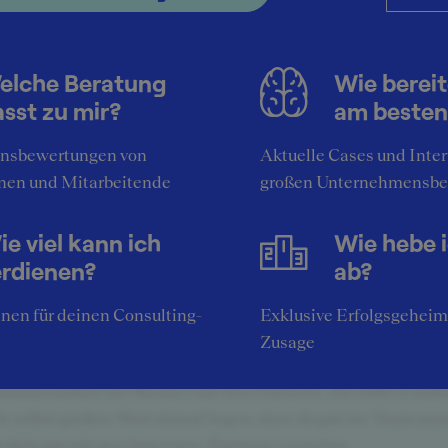
iew mit Partner
tere Fragen und Inhalte aus den
elche Beratung
Wie bereit
erviews
sst zu mir?
am besten
nach Beschreibung des beruflichen Werdegangs Frage nach 
igen Projekterfahrungen Fragen im Rahmen des Business C
nsbewertungen von
Aktuelle Cases und Inte
 Berührungspunkte hatten Sie bislang zu Sustainable Mobili
nen und Mitarbeitende
großen Unternehmensbe
ortation und Logistik? Was erwarten Sie von Ihrem künftig
geber?
e viel kann ich
Wie hebe 
erdienen?
ab?
klusive Insider-Tipps für die SQUEAKER-
nen für deinen Consulting-
Exklusive Erfolgsgeheim
mmunity
Zusage
 OakTree herrscht eine sehr persönliche Atmosphäre mit en
ammenarbeit der Berater mit den Partnern. Du solltest dah
h selbst großen Wert darauf legen, dass du gut ins Team pas
 dich gut mit den Interview-Partnern verstehst.