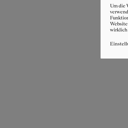
Um die W
verwende
Funktion
Website 
wirklich
Einstel