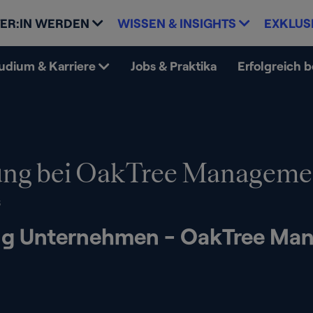
ER:IN WERDEN
WISSEN & INSIGHTS
EXKLUS
udium & Karriere
Jobs & Praktika
Erfolgreich 
ng bei OakTree Managemen
6
g Unternehmen - OakTree Man