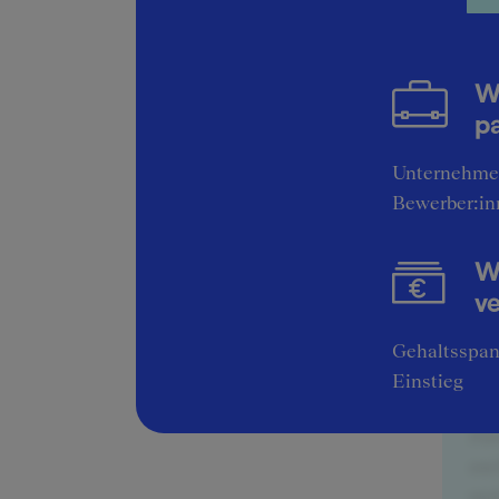
Interv
Wei
W
Int
pa
Frage 
bisher
Unternehme
Welche
Bewerber:in
Transp
Arbeit
Wi
v
Ex
Gehaltsspan
Co
Einstieg
Bei
Zus
auc
und