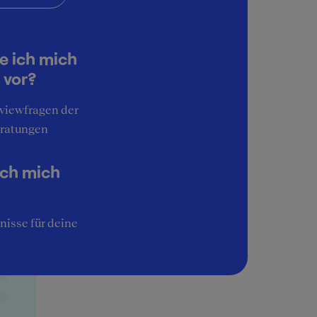
e ich mich
 vor?
den
ases
rviewfragen der
ty,
ratungen
en
ich mich
nisse für deine
ger
er
st