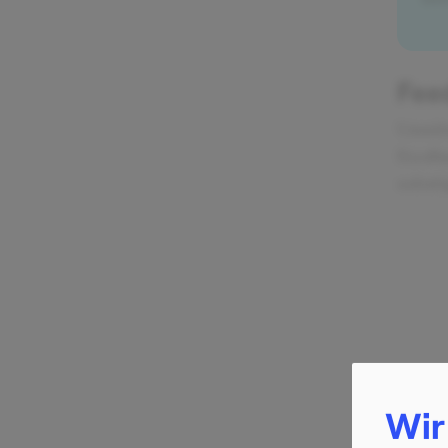
Fee
Unmitt
Feedba
sofort
Wir