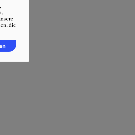
,
n,
unsere
en, die
ren