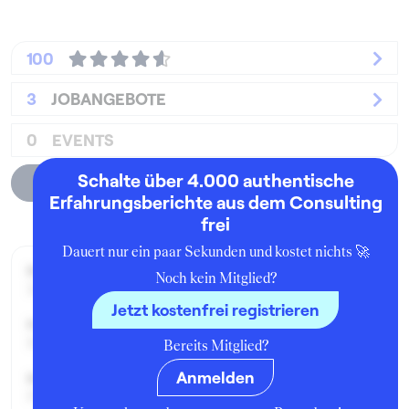
100
3
JOBANGEBOTE
0
EVENTS
Schalte über 4.000 authentische
Unternehmensprofil
Erfahrungsberichte aus dem Consulting
frei
Dauert nur ein paar Sekunden und kostet nichts 🚀
Beworben im Jahr:
Noch kein Mitglied?
2015
Jetzt kostenfrei registrieren
Karrierelevel:
Berufseinsteiger:in
Bereits Mitglied?
Anmelden
Beworben als:
Praktikant:in