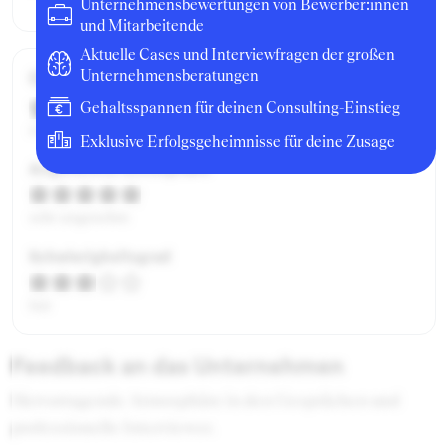
Unternehmensbewertungen von Bewerber:innen
und Mitarbeitende
Aktuelle Cases und Interviewfragen der großen
Gesamtbewertung
Unternehmensberatungen
Gehaltsspannen für deinen Consulting-Einstieg
ausgezeichnet
Exklusive Erfolgsgeheimnisse für deine Zusage
Angenehme Atmosphäre
sehr angenehm
Schwierigkeitsgrad
fair
Feedback an das Unternehmen
Hervorragende Atmosphäre in den Gesprächen und
professionelle Interviewer.