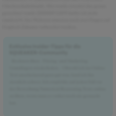
Glasfaserkabelmarkt. Hier wurde erwartet das genau
gerechnet wurde (550000*1,607 durfte ich nicht
runden) 6. Des Weiteren mussten noch zwei Fragen auf
Englisch Zuhause vorbereitet werden.
Exklusive Insider-Tipps für die
SQUEAKER-Community
- Rechnen üben - Pricing- und Marketing-
Grundlagen wiederholen. - Obwohl ich im Online-
Test anscheinend ganz gut war, fand ich ihn
ziemlich schwer. Ich empfehle auf jeden Fall vor
der Bewerbung Numerical Reasoning Tests online
zu üben, wenn man es vorher noch nie gemacht
hat.