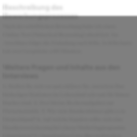
Beschreibung des
Bewerbungsprozesses
Nach der schriftlichen Bewerbung habe ich einen
Online-Test (Numerical Reasoning) absolviert. Im
Anschluss folgte die Einladung nach Köln. In Köln hatte
ich zwei Gespräche a 60 Minuten.
Weitere Fragen und Inhalte aus den
Interviews
1. Stellen Sie sich vor und erklären Sie, inwiefern Ihre
bisherigen Stationen im Lebenslauf relevant für Simon-
Kucher sind. 2. Zwei kleine Rechenaufgaben zur
Preiselastizität. 3. Wie viele Krankenhäuser gibt es in
Deutschland? 4. Auf welche Kunden sollte sich eine
Krankenversicherung bei einem Marketingprogramm
fokussieren? 5. Quantitativer Case über weltweiten