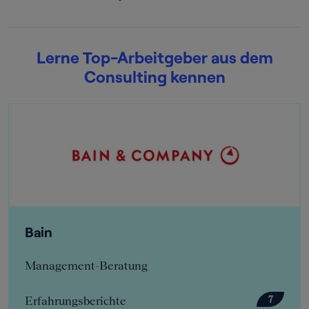
Lerne Top-Arbeitgeber aus dem
Consulting kennen
n
Bea
agement-Beratung
Man
ahrungsberichte
Erfa
7