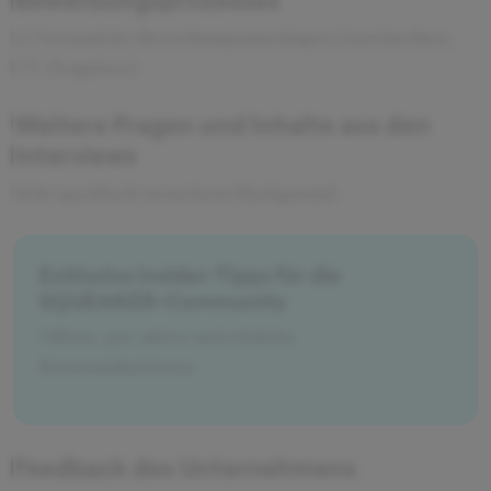
1.) Versand der Bewerbungsunterlagen (Anschreiben,
CV, Zeugnisse)
Weitere Fragen und Inhalte aus den
Interviews
Sehr spezifisch zu meinem Background
Exklusive Insider-Tipps für die
SQUEAKER-Community
Offene, pro-aktive und ehrliche
Kommunikationen
Feedback des Unternehmens