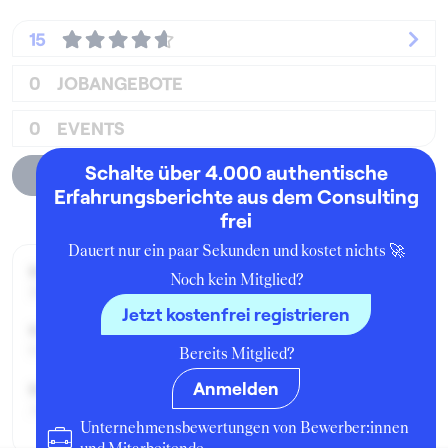
15
0
JOBANGEBOTE
0
EVENTS
Schalte über 4.000 authentische
Unternehmensprofil
Erfahrungsberichte aus dem Consulting
frei
Dauert nur ein paar Sekunden und kostet nichts 🚀
Beworben im Jahr:
Noch kein Mitglied?
2016
Jetzt kostenfrei registrieren
Karrierelevel:
0-3 Jahre Berufserfahrung
Bereits Mitglied?
Anmelden
Beworben als:
Associate
Unternehmensbewertungen von Bewerber:innen