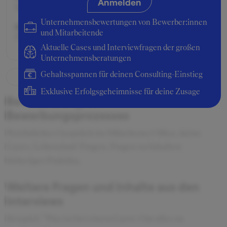
Anmelden
Berufseinsteiger:in
Unternehmensbewertungen von Bewerber:innen
Beworben als:
und Mitarbeitende
Praktikant:in
Aktuelle Cases und Interviewfragen der großen
Unternehmensberatungen
Gehaltsspannen für deinen Consulting-Einstieg
Exklusive Erfolgsgeheimnisse für deine Zusage
Beschreibung des
Bewerbungsprozesses
Persönliches Gespräch im Münchener Office, keine
Cases, Lebenslauf-Fragen, Fragen zu Inhalten
bisheriger Praktika,
Weitere Fragen und Inhalte aus den
Interviews
Beispiel: "Was ist bei einem Carve-Out alles zu