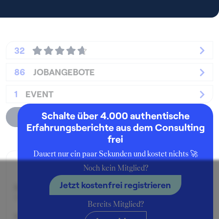
32
86
JOBANGEBOTE
1
EVENT
Schalte über 4.000 authentische
Unternehmensprofil
Erfahrungsberichte aus dem Consulting
frei
Dauert nur ein paar Sekunden und kostet nichts 🚀
Zusage
Noch kein Mitglied?
Jetzt kostenfrei registrieren
Beworben im Jahr:
2012
Bereits Mitglied?
Karrierelevel: