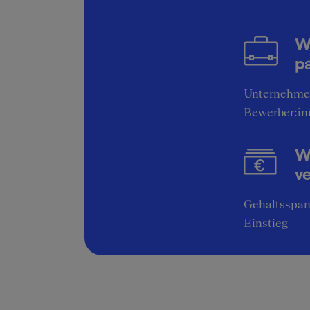
W
pa
Unternehme
Bewerber:in
Wi
v
Gehaltsspan
Einstieg