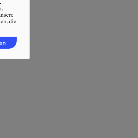
,
n,
unsere
en, die
ren