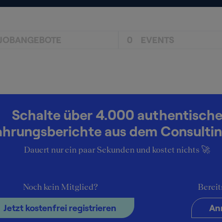
JOBANGEBOTE
0
EVENTS
Schalte über 4.000 authentisch
ahrungsberichte aus dem Consultin
Dauert nur ein paar Sekunden und kostet nichts 🚀
Noch kein Mitglied?
Bereit
Jetzt kostenfrei registrieren
An