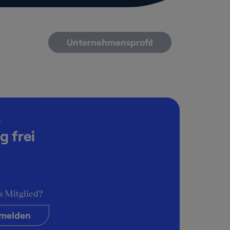
Unternehmensprofil
e
g frei
s Mitglied?
melden