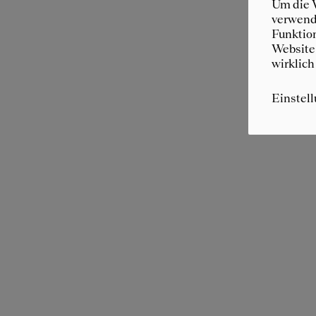
Um die W
verwende
Funktion
Website 
wirklich
Einstel