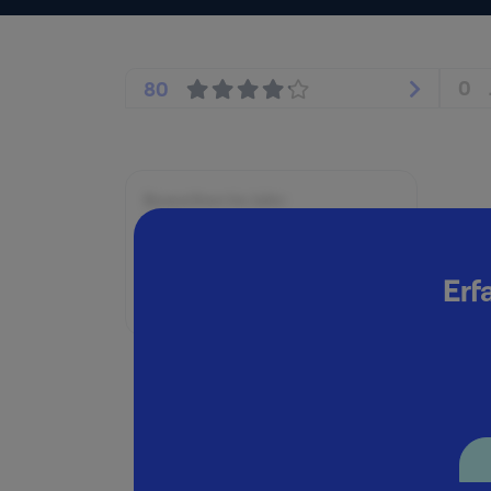
0
80
Beworben im Jahr:
2002
Karrierelevel:
Erf
Berufseinsteiger:in