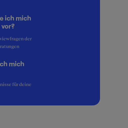
e ich mich
 vor?
rviewfragen der
ratungen
ich mich
nisse für deine