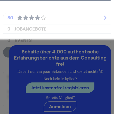
80
0
JOBANGEBOTE
0
EVENTS
Schalte über 4.000 authentische
Unternehmensprofil
Erfahrungsberichte aus dem Consulting
frei
Dauert nur ein paar Sekunden und kostet nichts 🚀
Beworben im Jahr:
Noch kein Mitglied?
2004
Jetzt kostenfrei registrieren
Karrierelevel:
Berufseinsteiger:in
Bereits Mitglied?
Anmelden