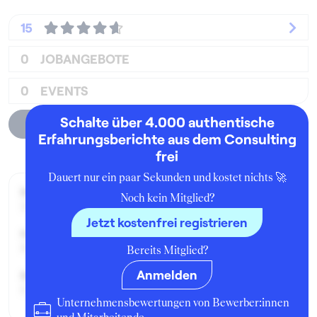
15
0
JOBANGEBOTE
0
EVENTS
Schalte über 4.000 authentische
Unternehmensprofil
Erfahrungsberichte aus dem Consulting
frei
Dauert nur ein paar Sekunden und kostet nichts 🚀
Beworben im Jahr:
Noch kein Mitglied?
2004
Jetzt kostenfrei registrieren
Karrierelevel:
Berufseinsteiger:in
Bereits Mitglied?
Anmelden
Beworben als:
Einstiegsposition
Unternehmensbewertungen von Bewerber:innen