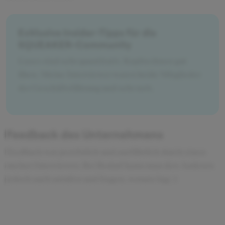
Exklusive Insider-Tipps für die
SQUEAKER-Community
Cases sind sehr quantitativ. Kopfrechnen gut
üben. Meine Interviewer waren beide Mitglieder
der Geschäftsführung und sehr nett.
Feedback des Unternehmens
Feedback war persönlich und ausführlich durch einen
meiner Interviewer. Bei Bedarf kann man den Anderen
jedoch auch anrufen und fragen, worans lag:-)