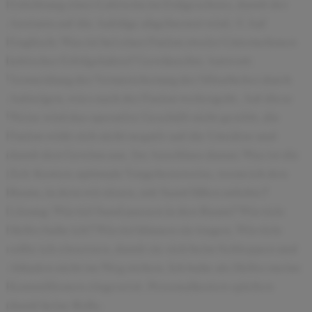
Errichtung einer Cafeteria im Erdgeschoss, damit der
Ansturm auf die Aufzüge abgebremst wird. (2) Auf
Englisch: Was ist bei einer Fusion zweier Unternehmen
kritischer Erfolgsfaktor? Gewünschte Antwort:
Vermeidung der Verunsicherung der Mitarbeiter durch
Aufzeigen, wies nach der Fusion weitergeht. Auf diese
Weise wird das operative Geschäft nicht gestört, die
Fusion wirkt sich nicht negativ auf die Umsätze und
damit den Gewinn aus. Im Anschluss daran: Was ist die
Zeit-Kosten-optimale Vorgehensweise, wenn ich den
Raum, in dem wir sitzen, mit Sand füllen möchte?
Lösung: Wieviel Sand passen in den Raum? Wieviele
Helfer habe ich? Wieviel können sie tragen. Wieviele
sollte ich einsetzen, damit sie sich beim Schleppen und
Abladen nicht im Weg stehen. Ich habe als Helfer meine
Kommilitonen eingesetzt. Personalkosten spielten
damit keine Rolle.