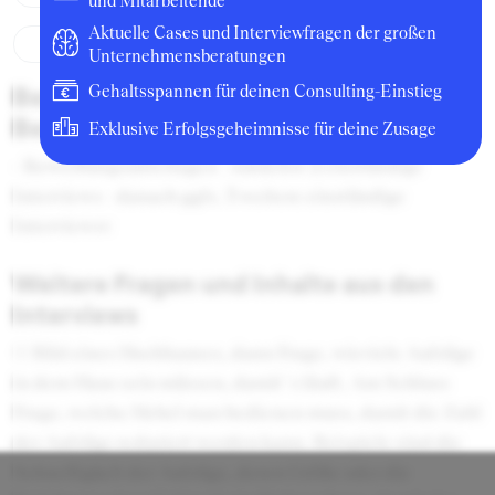
und Mitarbeitende
Aktuelle Cases und Interviewfragen der großen
Unternehmensberatungen
Beschreibung des
Gehaltsspannen für deinen Consulting-Einstieg
Bewerbungsprozesses
Exklusive Erfolgsgeheimnisse für deine Zusage
- Bewerbungsunterlagen - zunächst 2 einstündige
Interviews - danach ggfs. 3 weitere einstündige
Interviewsv
Weitere Fragen und Inhalte aus den
Interviews
(1) Bild eines Hochhauses, dann Frage, wieviele Aufzüge
in dem Haus sein müssen, damit`s läuft. Am Schluss
Frage, welche Hebel man bedienen muss, damit die Zahl
der Aufzüge reduziert werden kann. Beispiele sind die
Schnelligkeit der Aufzüge, deren Größe oder die