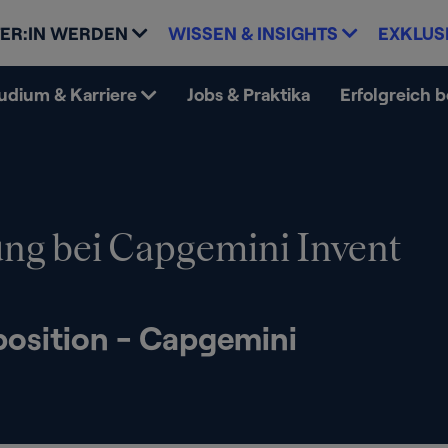
ER:IN WERDEN
WISSEN & INSIGHTS
EXKLUS
udium & Karriere
Jobs & Praktika
Erfolgreich 
ng bei Capgemini Invent
position - Capgemini