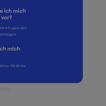
e ich mich
riert
 vor?
agt!
rviewfragen der
ratungen
ich mich
r
n.
nisse für deine
ldung