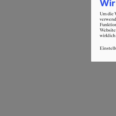
Wir
Um die W
verwende
Funktion
Website 
wirklich
Einstel