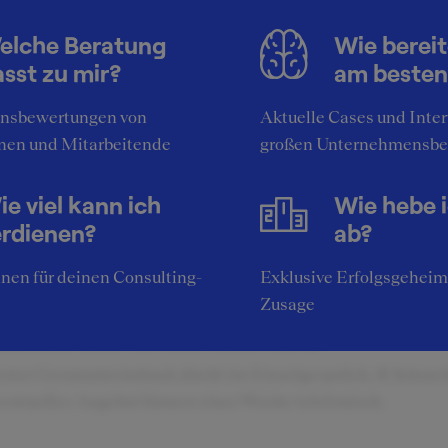
erviews
elche Beratung
Wie bereit
mentcenter-Leitfäden lesen bringt hier gar nichts.....struktu
sst zu mir?
am besten
en und sicher präsentieren - auch technische Skills sind gef
nsbewertungen von
Aktuelle Cases und Inte
nen und Mitarbeitende
großen Unternehmensbe
klusive Insider-Tipps für die SQUEAKER-
mmunity
e viel kann ich
Wie hebe 
 muß wissen was man will und alle Aufgabenstellungen kla
erdienen?
ab?
 strukturiert angehen . ...dann kann nichts mehr schief gehe
nen für deinen Consulting-
Exklusive Erfolgsgeheim
Zusage
dback des Unternehmens
erster Gesammteindruck direkt im Einzelgespräch, R ückme
ventuelles Angebot binnen einer Woche telefonisch.