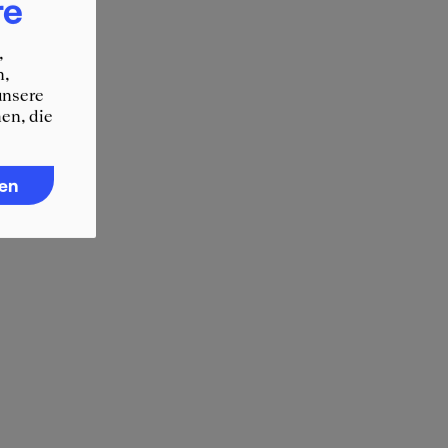
re
,
n,
unsere
en, die
ren