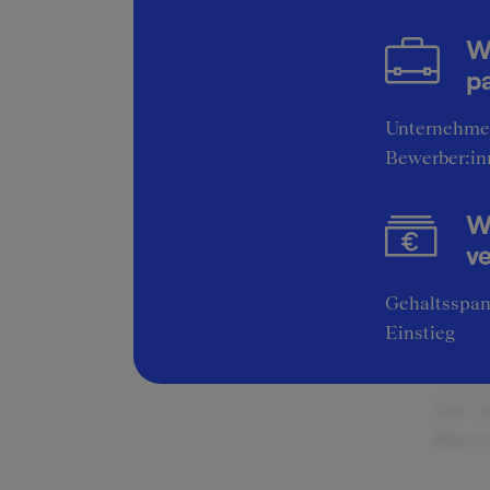
Int
W
Assess
pa
vorgeh
Unternehme
Bewerber:in
Ex
Co
Wi
Man
v
und
Gehaltsspan
Einstieg
Fee
Gut - 
über e