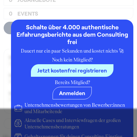
0
EVENTS
Schalte über 4.000 authentische
Unternehmensprofil
Erfahrungsberichte aus dem Consulting
frei
Dauert nur ein paar Sekunden und kostet nichts 🚀
Beworben im Jahr:
Noch kein Mitglied?
2008
Jetzt kostenfrei registrieren
Karrierelevel:
Berufseinsteiger:in
Bereits Mitglied?
Anmelden
Beworben als:
Einstiegsposition
Unternehmensbewertungen von Bewerber:innen
und Mitarbeitende
Aktuelle Cases und Interviewfragen der großen
Unternehmensberatungen
Gehaltsspannen für deinen Consulting-Einstieg