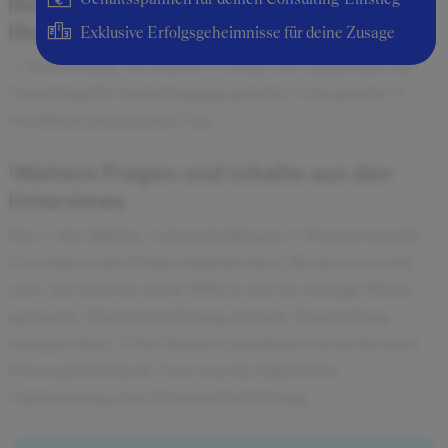
Beschreibung des
Bewerbungsprozesses
Exklusive Erfolgsgeheimnisse für deine Zusage
(1) Bewerbung, wie immer (2) Anruf von Capgemini mit
Vorschlag für Vorstellungsgespräche (3) Gespräche (4)
Feedback am gleichen Tag
Weitere Fragen und Inhalte aus den
Interviews
Bei (1) das übliche, Lebenslauffragen (2) Warum sind die
Gewinne in der Firma eingebrochen. Berater war sehr
nett, hat mich als nicht-BWLer auf die richtige Fährte
gebracht. Marktabschätzung einfach. Empfehlung
aussprechen. (3) Der Senior Consultant war im Bereich
Personal heimisch. Case war die logistische
Optimierung einer Personalfortbildung.