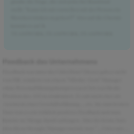
glaube die Frage, die sich jeder bei Randstad
stellt: "Kann ich mir vorstellen mit der Person ein
Bierchen trinken zu gehen!?" Also auf die Chemie
kommt es an! &
TEAMWORK,TEAMWORK,TEAMWORK
Feedback des Unternehmens
Feedback war unter der Gürtellinie! Dieses gab es nicht
von HR, sondern von einem "Möchte-Gern" Manager
ohne Personalführungskompetenzen! Ich war für die
Position des AM zu strukturiert. Er sah mich eher als
Assistent einer Geschäftsführung ... etc. bis zum letzten
Satz war es ein wirklich positives Feedback und man
konnte ne Menge damit anfangen. Aber der letzte Satz
den dieser besagte Manager meinte war: "...Unter uns ...