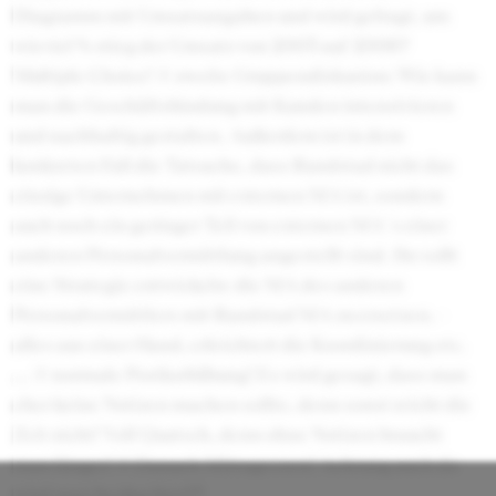
Diagramm mit Umsatzangaben und wird gefragt, um
wieviel % stieg der Umsatz von 2003 auf 2006?
Multiple Choice! (4) zweite Gruppendiskusion: Wie kann
man die Geschäftsbindung mit Kunden intensivieren
und nachhaltig gestalten. Außerdem ist in dem
konkreten Fall die Tatsache, dass Randstad nicht das
einzige Unternehmen mit externen MA ist, sondern
auch noch ein geringer Teil von externen MA´s einer
anderen Personalvermittlung angestellt sind. Ihr sollt
eine Strategie entwickeln: die MA des anderen
Personalvermittlers mit Randstad MA zu ersetzen. -
alles aus einer Hand, erleichtert die Koordinierung etc.
... (5) normale Postkorbübung! Es wird gesagt, dass man
eher keine Notizen machen sollte, denn sonst reicht die
Zeit nicht! Voll Quatsch, denn ohne Notizen braucht
man länger! (6) Danach Mittagessen! Achtung auch da
wird man beobachtet!!!