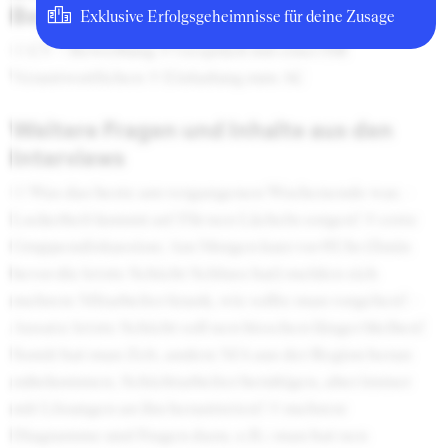
Bewerbungsprozesses
Exklusive Erfolgsgeheimnisse für deine Zusage
(1) CV + Bewerbung (2) Gespräch mit einer HR
Verantwortlichen (3) Einladung zum AC
Weitere Fragen und Inhalte aus den
Interviews
(1) Was das beste am vergangenen Wochenende war. -
Lockerheit kommt an! Für nen Lächeln sorgen! (2) erste
Gruppendiskussion: Am Morgen kurz vor 6Uhr (5min
bevor die letzte Schicht Schluss hat) melden sich
mehrere Mitarbeiter krank, wie sollte man vorgehen!--
Ansatz: letzte Schicht soll nen bisschen länger bleiben!
Somit hat man Zeit, andere MA aus der Region heran
zubekommen. Schichtarbeiter beruhigen, aber immer
mit Lösungen an ihn herantreten! (3) mehrere
Diagramme und Fragen dazu. z.B.: man hat nen