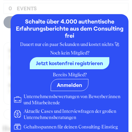
0
EVENTS
Schalte über 4.000 authentische
Unternehmensprofil
Erfahrungsberichte aus dem Consulting
frei
Dauert nur ein paar Sekunden und kostet nichts 🚀
Beworben im Jahr:
Noch kein Mitglied?
2008
Jetzt kostenfrei registrieren
Karrierelevel:
Berufseinsteiger:in
Bereits Mitglied?
Anmelden
Beworben als:
Einstiegsposition
Unternehmensbewertungen von Bewerber:innen
und Mitarbeitende
Aktuelle Cases und Interviewfragen der großen
Unternehmensberatungen
Beschreibung des
Gehaltsspannen für deinen Consulting-Einstieg