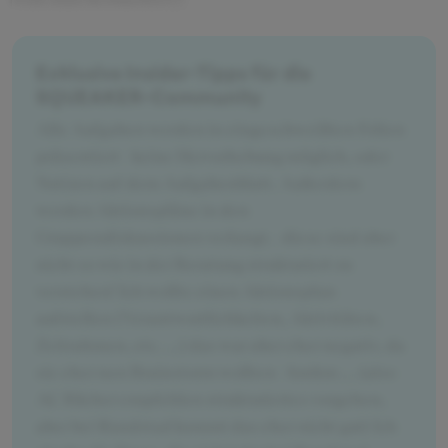
Exklusive Insider-Tipps für die
SQUEAKER-Community
Alle Aufgaben werden in eingeschweißten Folien
präsentiert - keine Hervorhebung möglich, oder
Notizen auf dem Aufgabenblatt. Außerdem
werden Aktionspläne in den
Gruppendiskussionen verlangt.- diese sind aber
nicht so wie in der Beratung strukturiert zu
verstehen! Ich wollte einen Aktionsplan
aufstellen (Verantwortlichkeiten, Aktivitäten,
Zeitrahmen, etc. ...) das war aber eher negativ, da
sie eher nen Brainstorm wollten - hmhm ... (also
AC Bücher empfehlen strukturiertes vorgehen,
aber bei Randstad kommt das eher nicht gut) Ich