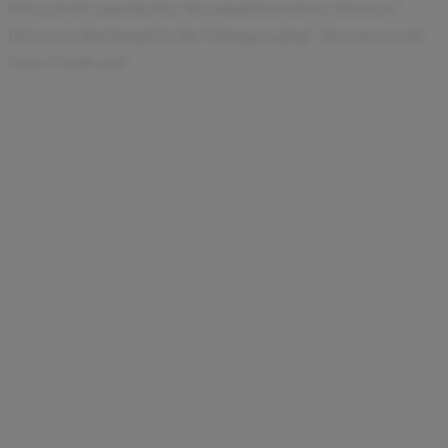
Ich sah Sie und dachte Sie administratives Monster"
Bevor es überhaupt in die Übungen ging! Also passt auf
Euer Outfit auf!