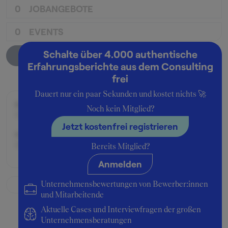
0
JOBANGEBOTE
0
EVENTS
Schalte über 4.000 authentische
Unternehmensprofil
Erfahrungsberichte aus dem Consulting
frei
Dauert nur ein paar Sekunden und kostet nichts 🚀
Beworben im Jahr:
Noch kein Mitglied?
1999
Jetzt kostenfrei registrieren
Karrierelevel:
Berufseinsteiger:in
Bereits Mitglied?
Anmelden
Unternehmensbewertungen von Bewerber:innen
und Mitarbeitende
Aktuelle Cases und Interviewfragen der großen
Unternehmensberatungen