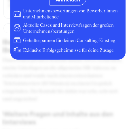
Praktikant:in
Unternehmensbewertungen von Bewerber:innen
und Mitarbeitende
Aktuelle Cases und Interviewfragen der großen
Unternehmensberatungen
Beschreibung des
Gehaltsspannen für deinen Consulting-Einstieg
Bewerbungsprozesses
Exklusive Erfolgsgeheimnisse für deine Zusage
Durch einen privaten Kontakt konnte ich es vermeiden,
meine Unterlagen an die allgemeine HR-Adresse zu
schicken und wurde nach einem ersten kurzen
Telefoninterview (10 Minuten) zu einem Gespräch
eingeladen. Der Kontakt bis dahin war sehr, sehr nett
und angenehm!
Weitere Fragen und Inhalte aus den
Interviews