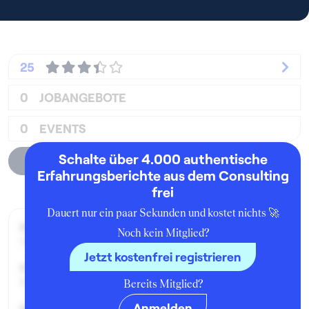
25
0
JOBANGEBOTE
0
EVENTS
Schalte über 4.000 authentische
Unternehmensprofil
Erfahrungsberichte aus dem Consulting
frei
Dauert nur ein paar Sekunden und kostet nichts 🚀
Beworben im Jahr:
Noch kein Mitglied?
2009
Jetzt kostenfrei registrieren
Karrierelevel:
Berufseinsteiger:in
Bereits Mitglied?
Anmelden
Beworben als: