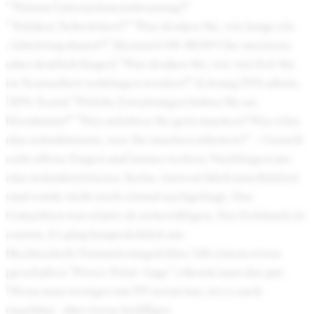
"Warum Unternehmensberatung?"
"Stärken/Schwächen?" "Was denken Sie, wie lange ein
Arbeitstag dauert?" (Kernzeit 09-18:00 Uhr, meistens
aber deutlich länger) "Was denken Sie, wie viel Zeit Sie
in Teamarbeit verbringen werden?" (Lösung 70% allein,
30% Team) "Welche Erwartungen haben Sie an
Kienbaum?" "Was möchten Sie gern machen? Was wäre
das schmlimmste, was Sie machen müssten?" --> Genrell
sehr offene Fragen und immer weitere Nachfragen um
das zu konkretisieren. Keine Antwort blieb unreflektiert
und wurde nicht noch einmal nachgefragt. Das
Gutachten war relativ ok zu bewältigen. Der Zeitdruck ist
enorm. Es ging hauptsächlich um
Rechtscheib/Formatierungsfehler. Mit einem etwas
geschulten "Power-Point-Auge" erkennt man das gut.
Wenn man weniger mit PP zu tun hat, ist es auch
machbar - aber etwas kniffliger.