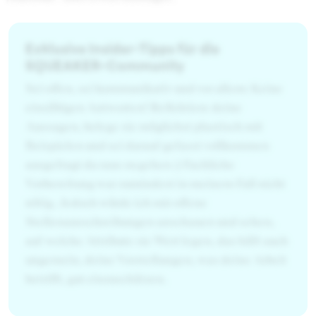
Exklusive Insider-Tipps für die
SQUEAKER-Community
Sei offen, sei kommunikativ und vor allem: Keine
einsilbigen Antworten! Reflektiere deine
Aussagen, belege sie möglichst plastisch mit
Beispielen und sei darauf gefasst vollkommen
ausgefragt da raus zu gehen ;) Fachliche
Vorbereitung war zumindest in meinem Fall nicht
nötig. Jedoch würde ich mir offene
Stellenausschreibungen anschauen und sehen,
auf welche Attribute sie Wert legen, das hilft auch
ungemein, deine Vorstellungen, was deine Arbeit
betrifft, gut einzuschätzen.