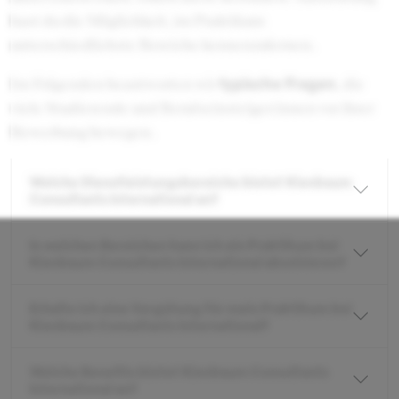
hast du die Möglichkeit, im Praktikum
unterschiedlichste Bereiche kennenzulernen.
typische Fragen
Im Folgenden beantworten wir
, die
viele Studierende und Berufseinsteiger:innen vor ihrer
Bewerbung bewegen.
Welche Dienstleistungsbereiche bietet Kienbaum
Consultants International an?
In welchen Bereichen kann ich ein Praktikum bei
Kienbaum Consultants International absolvieren?
Erhalte ich eine Vergütung für mein Praktikum bei
Kienbaum Consultants International?
Welche Benefits bietet Kienbaum Consultants
International an?