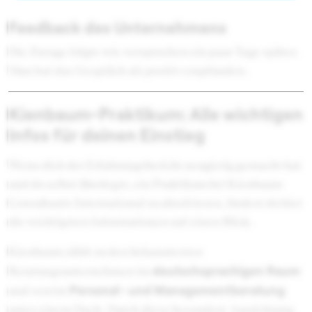
Feedback des Unternehmens
Die Zusage folgte wie versprochen ein paar Tage später.
Man hat das Gespräch als positiv empfunden.
Kienbaum-Praktikum: Alle wichtigen
Infos für deinen Einstieg
Wenn dich der Erfahrungsbericht neugierig gemacht hat
und du selbst überlegst, ein Praktikum bei Kienbaum
Consultants International zu absolvieren, findest du hier
die wichtigsten Informationen auf einen Blick.
Kienbaum zählt zu den bekanntesten
deutschsprachigen Raum
Beratungsunternehmen im
Personal- und Managementberatung
und vereint
unter einem Dach. Durch diese besondere Ausrichtung