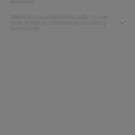
einreichen?
Welche Karrieremöglichkeiten habe ich nach
einem Praktikum bei Kienbaum Consultants
International?