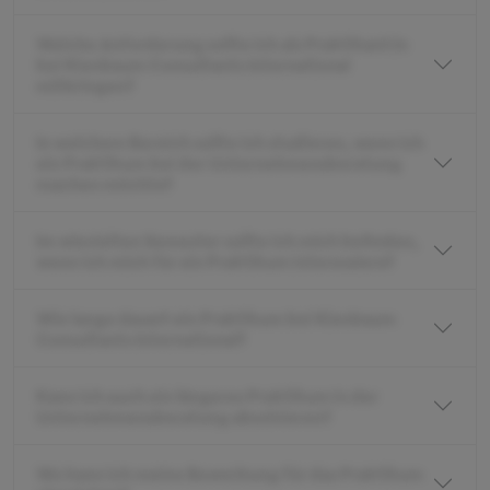
Welche Anforderung sollte ich als Praktikant:in
bei Kienbaum Consultants International
mitbringen?
In welchem Bereich sollte ich studieren, wenn ich
ein Praktikum bei der Unternehmensberatung
machen möchte?
Im wievielten Semester sollte ich mich befinden,
wenn ich mich für ein Praktikum interessiere?
Wie lange dauert ein Praktikum bei Kienbaum
Consultants International?
Kann ich auch ein längeres Praktikum in der
Unternehmensberatung absolvieren?
Wo kann ich meine Bewerbung für das Praktikum