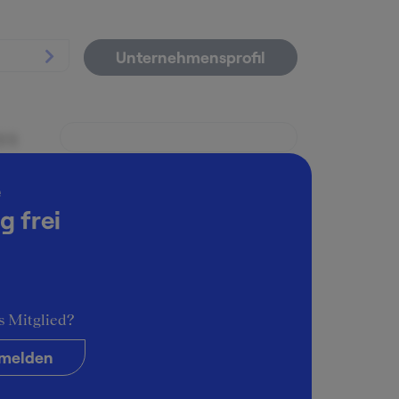
Unternehmensprofil
es
e
g frei
s Mitglied?
ent
melden