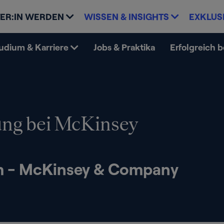
ER:IN WERDEN
WISSEN & INSIGHTS
EXKLUS
udium & Karriere
Jobs & Praktika
Erfolgreich 
ng bei McKinsey
m - McKinsey & Company