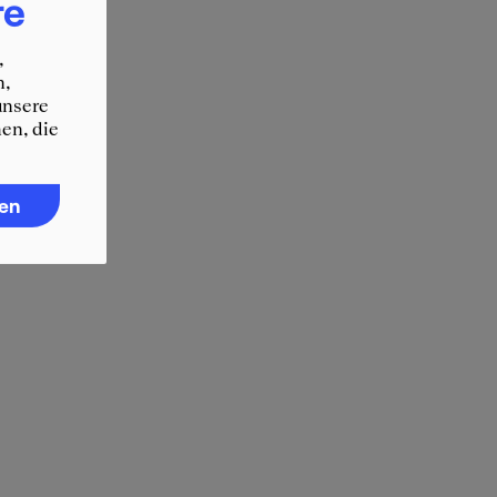
re
,
n,
unsere
en, die
ren