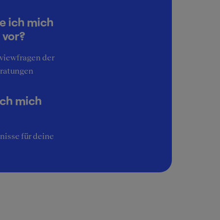
e ich mich
 vor?
rviewfragen der
ratungen
ich mich
zu
nisse für deine