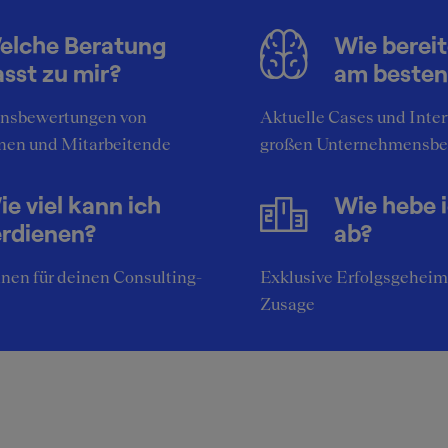
klusive Insider-Tipps für die SQUEAKER-
elche Beratung
Wie bereit
mmunity
sst zu mir?
am besten
en, reden, reden
nsbewertungen von
Aktuelle Cases und Inte
nen und Mitarbeitende
großen Unternehmensbe
dback des Unternehmens
e viel kann ich
Wie hebe 
feedback nach den Gespraechen war hilfreich, da konkrete
erdienen?
ab?
ionen benannt wurden. Gesamtfeedback unnuetz. Sehr
sionell, sehr hoeflich, ohne freundlich zu sein, immer etwas 
nen für deinen Consulting-
Exklusive Erfolgsgeheim
rieben
Zusage