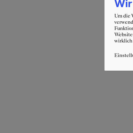
Wir
Um die W
verwende
Funktion
Website 
wirklich
Einstel