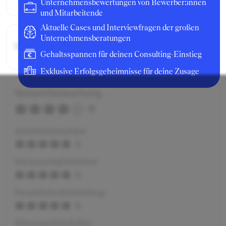
Unternehmensbewertungen von Bewerber:innen
und Mitarbeitende
Aktuelle Cases und Interviewfragen der großen
Unternehmensberatungen
Bruttogehalt:
20400 €
Gehaltsspannen für deinen Consulting-Einstieg
Exklusive Erfolgsgeheimnisse für deine Zusage
Gesamtbewertung
4
Arbeitsatmosphäre
5
Karrieremöglichkeiten
5
Persönliche Entwicklung
5
Führungsstil & Kultur