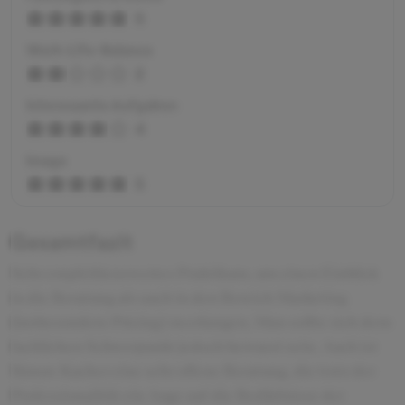
5
Work-Life-Balance
2
Interessante Aufgaben
4
Image
5
Gesamtfazit
Sehr empfehlenswertes Praktikum, um einen Einblick
in die Beratung als auch in den Bereich Marketing
(insbesondere Pricing) zu erlangen. Man sollte sich dem
fachlichen Schwerpunkt jedoch bewusst sein. Auch ist
Simon-Kucher eine sehr offene Beratung, die trotz der
Professionalität ein Auge auf die Bedürfnisse der