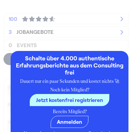
100
3
JOBANGEBOTE
0
EVENTS
Schalte über 4.000 authentische
Unternehmensprofil
Erfahrungsberichte aus dem Consulting
frei
Dauert nur ein paar Sekunden und kostet nichts 🚀
Zeitraum der Beschäftigung:
Noch kein Mitglied?
Februar - April 2020
Jetzt kostenfrei registrieren
Position:
Associate Consultant
Bereits Mitglied?
Anmelden
Geschäftsbereich:
Life Science