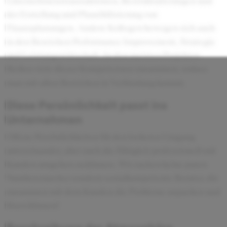
Unternehmenstransaktionen, Restrukturierungen und
der Erstellung und Plausibilisierung von
Finanzplanungen. Andere Kollegen bewegen sich auch
in den Bereichen Performance Improvement, Strategie
und Leistungswirtschaft. In den meisten Projekten
fließen viele dieser Kompetenzen zusammen, sodass
man mit allen Bereichen in Verbindung kommt.
Diese Persönlichkeit passt ins
Unternehmen
Offene Persönlichkeiten für den lockeren Umgang
untereinander, aber auch die Fähigleit professionell mit
Kunden umgehen zu können. Wir suchen keine puren
Numbercruncher sondern sozialkompetente Berater, die
zusammen mit dem Kunden die Probleme anpacken und
lösen können!