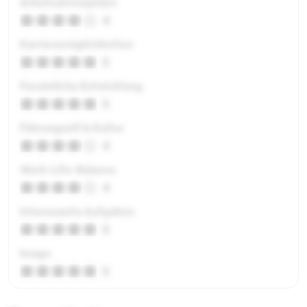
Arbeitsatmosphäre
4
Karrieremöglichkeiten
5
Persönliche Entwicklung
5
Führungsstil & Kultur
4
Work-Life-Balance
4
Interessante Aufgaben
5
Image
5