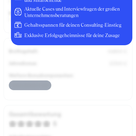
und Mitarbeitende
Unternehmensberatung
Aktuelle Cases und Interviewfragen der großen
Berufserfahrung:
Unternehmensberatungen
1 Jahr
Gehaltsspannen für deinen Consulting-Einstieg
Exklusive Erfolgsgeheimnisse für deine Zusage
Bruttogehalt:
64800 €
Jahresbonus:
15300 €
Weitere Bonuskomponenten:
Jahresbonus Cash
Gesamtbewertung
5