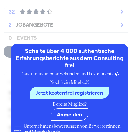
32
2
JOBANGEBOTE
0
EVENTS
Schalte über 4.000 authentische
Unternehmensprofil
Erfahrungsberichte aus dem Consulting
frei
Dauert nur ein paar Sekunden und kostet nichts 🚀
Aktueller Job zum Zeitpunkt der Bewertung
Noch kein Mitglied?
Jetzt kostenfrei registrieren
Seit:
November 2017
Bereits Mitglied?
Position:
Anmelden
Consultant
Unternehmensbewertungen von Bewerber:innen
Geschäftsbereich: