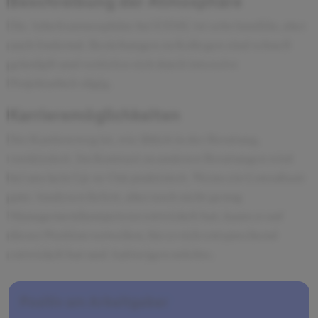
Beschreibung der Atmosphäre
Die Arbeitsatmosphäre bei ESMC ist sehr familiär, aber
auch fordernd. Beziehungen zu Kollegen sind schnell
geknüpft und vertiefen sich durch intensive
Projektarbeit zügig.
Karrieremöglichkeiten
Der Karriereweg ist, wie üblich in der Beratung,
vorskizziert. Im Kontrast zu anderen Beratungen wird
bei uns kein Up-or-Out praktiziert. Wenn ein Consultant
gute Analysen liefert, aber noch nicht genug
Managementkompetenz entwickelt hat, kann er auf
dieser Position verweilen, bis er sich entsprechend
entwickelt hat und Aufsteigen möchte.
Positiv am Arbeitgeber