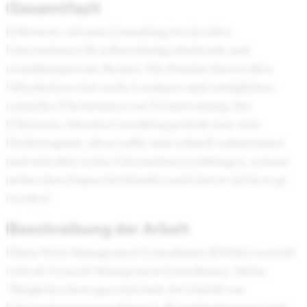
Gesamtfazit
ESiemens Advanta Consulting ist ein tolles
Unternehmen für selbstständig arbeitende und
sozialkompetente Berater. Die Projekte bieten allen
Mitarbeitern eine steile Lernkurve und ermöglichen
schnelles Übernehmen von Verantwortung. Bei
ESiemens Advanta Consulting genießt man viele
Freiheitsgrade, diese sollte man schnell wahrnehmen
und sich aktiv in das Unternehmen einbringen, so kann
neben dem Impact bei Kunden auch intern viel bewegt
werden!
Beschreibung der Arbeit
Ebner Stolz Management Consultants (ESMC) versteht
sich als General Management Consultancy. Meine
Tätigkeiten bewegen sich insb. im Umfeld von