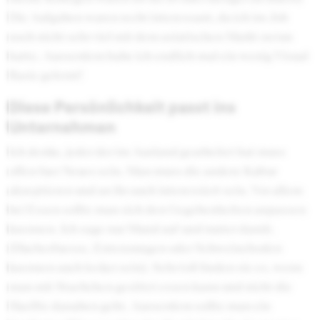
Die Aufgaben waren recht interessant, da ich im Job
noch nicht sehr viel mit dem asiatischen Markt zu tun
hatte. Ausserdem habe ich endlich mal ein wenig Visual
Basic gelernt!
Diese Persönlichkeit passt ins
Unternehmen
Ich denke, jeder der im Ausland gearbeitet hat muss
offen fuer Neues sein. Man muss die andere Kultur
akzeptieren und an ihr auch interessiert sein. Vor allem
bei Essen sollte man sich den Gegebenheiten anpassen
koennen. Ich sage nur Mund auf und runter damit.
(Hueherfuesse, Entenzungen oder Schweinehoden
koennen auch lecker sein). Sehr toll finden sie es, wenn
man mit Staebchen gesittet essen kann und nicht die
Haelfte danaben geht. Ausserdem sollte man ein