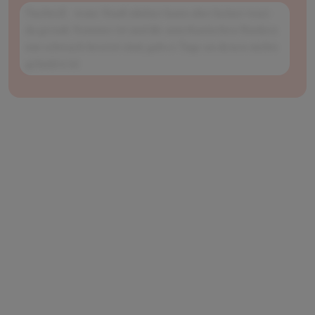
Nachteil: - teure Stadt (dafuer kann aber keiner was) -
da gerade Sommer ist und die amerkanischen Banken
nur schwach besetzt sind, gab es Tage an denen nichts
gelaufen ist