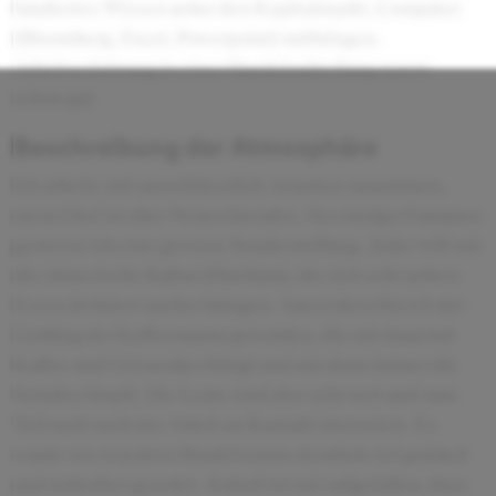
fundiertes Wissen ueber den Kapitalmarkt, Computer
(Bloomberg, Excel, Powerpoint) mitbringen.
Arbeitserfahrung in einer Handelsabteilung waere
schon gut.
Beschreibung der Atmosphäre
Ich arbeite mit ausschliesslich Asianten zusammen,
mein Chef ist aber Neuseelaender. Als einziger Europaer
geniesse ich eine gewisse Sonderstellung. Jeder will mir
die chinesische Kultur (DimSum), die sich sehr uebers
Essen definiert naeher bringen. Ausserdem bin ich der
Liebling der Kaffeemama geworden, die mir dauernd
Kaffee und Getraenker bringt und mir dann immer die
Schulter klopft. Die Leute sind also sehr nett und zum
Teil auch nach der Arbeit an Kontakt interssiert. Es
wurde wie in jedem Handelsraum ziemlich viel gejoked
und nebenher geredet. Jedoch ist mir aufgefallen, dass