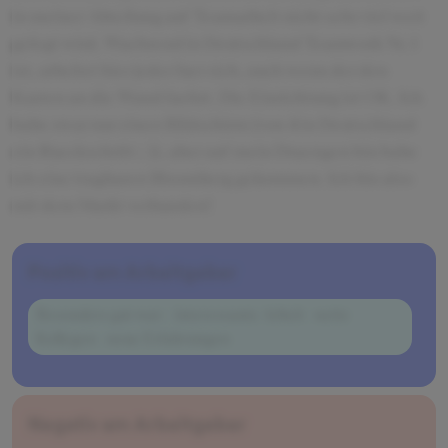
in meiner Abteilung auf Teamarbeit nicht sehr viel wert
gelegt wird. Waehrend in Deutschland Teamwork Nr. 1
ist, arbeitet hier jeder fuer sich, auch wenn der den
Karren an die Wand faehrt. Die Einrichtung ist OK. Ich
habe zwar nur einen Bildschirm (von 4 in Deutschland
ein Rueckschritt ;-)), aber auf mein Draengen hin habe
ich eine tragbaren Bloomberg gekommen. Ich bin also
mit dem Markt verbunden!
Positiv am Arbeitgeber
Besonders gut war: - interessante Arbeit - nette
Kollegen - neue Erfahrungen
Negativ am Arbeitgeber