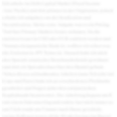
Ich arbeite im Debt Capital Market (Fixed Income
Asia/Pacific) und dort primaer in der Origination, jedoch
erhalte ich aufgaben von der Syndication und
Securitisation. Meine erste Aufgabe war es ein Pricing
Tool fuer Primary Markets Issues zu bauen. Da die
meisten Issues in USD oder EUR emittiert werden und
Nomura ein japanische Bank ist, wollten wir sehen was
die Emission in JPY Terms ist. Danach habe ich mich
den Spreads asiatischer Benchmarksbonds gewidmet
und dort ein Spreadrechner fuer den Handel gebaut.
Neben diesen zeitraubenden Arbeiten (zum Teil sehr viel
Copy und Paste) habe ich an verschiedenen Pitchbooks
gearbeitet und Fragen ueber den europaeischen
Kapitalmarkt beantwortet. Der Arbeitstag begann um 8
mit einem Salesmeeting und endete fuer mich immer so
um 7 (ich wurde um 7 immer nach Hause geschickt,
meine Kollegen waren oft bis 10 oder laenger im Buero)