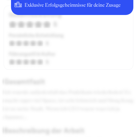
Exklusive Erfolgsgeheimnisse für deine Zusage
Gesamtbewertung
5
Persönliche Entwicklung
5
Führungsstil & Kultur
5
Gesamtfazit
Ich wuerde aufjedenfall das Praktikum wiederholen! Es
macht super viel Spass, ist sehr lehrreich und Hong Kong
ist ne nette Stadt. Wenn ich CEO waere waer ich ja
Japaner...
Beschreibung der Arbeit