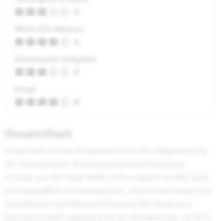
3
Work-Life-Balance
4
Interessante Aufgaben
3
Image
4
Gesamtfazit
Insgesamt war das Praktikum eine tolle Möglichkeit in
die Management-Beratung hineinzuschnuppern.
Gerade was die Hard-Skills in Powerpoint betrifft, habe
ich unglaublich viel dazu gelernt. Mein Geheimtipp: das
Installieren von Efficient Elements (für Studenten
kostenlos!) hilft ungemein bei der Bearbeitung von PPT-