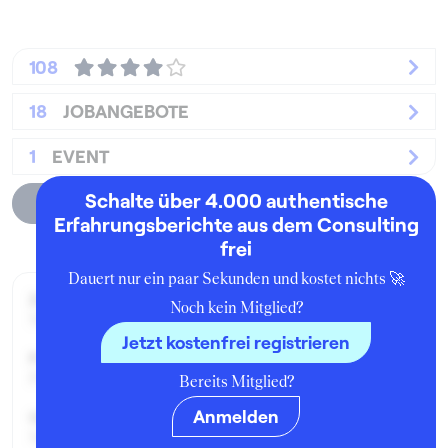
108
18
JOBANGEBOTE
1
EVENT
Schalte über 4.000 authentische
Unternehmensprofil
Erfahrungsberichte aus dem Consulting
frei
Dauert nur ein paar Sekunden und kostet nichts 🚀
Zeitraum der Beschäftigung:
Noch kein Mitglied?
März - Juni 2017
Jetzt kostenfrei registrieren
Position:
Praktikant:in
Bereits Mitglied?
Anmelden
Geschäftsbereich:
Management Consulting