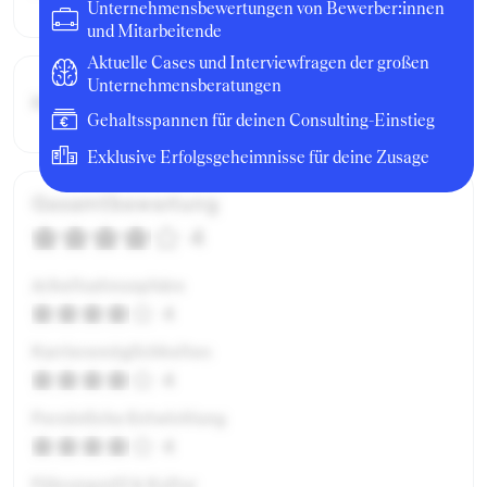
Unternehmensbewertungen von Bewerber:innen
und Mitarbeitende
Aktuelle Cases und Interviewfragen der großen
Unternehmensberatungen
Bruttogehalt:
19200 €
Gehaltsspannen für deinen Consulting-Einstieg
Exklusive Erfolgsgeheimnisse für deine Zusage
Gesamtbewertung
4
Arbeitsatmosphäre
4
Karrieremöglichkeiten
4
Persönliche Entwicklung
4
Führungsstil & Kultur