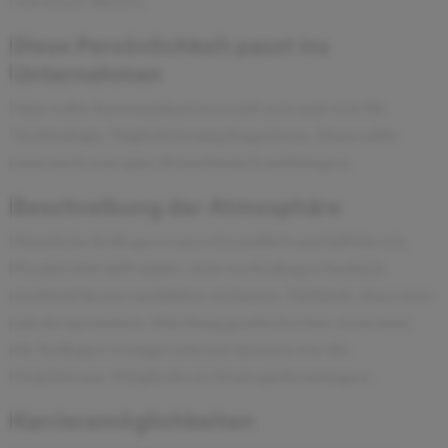
von Excel-Sheets.
Diese Persönlichkeit passt ins
Unternehmen
Man sollte kommunikationsstark sein und sich für
Technologie/Digitalisierung begeistern. Dazu sollte
man auch eine gute Belastbarkeit mitbringen.
Beschreibung der Atmosphäre
Sämtliche Kollegen waren freundlich und hilfsbereit,
Proaktivität hilft dabei, sich von Kollegen fachlich
nochmal besser ausbilden zu lassen. Dadurch, dass man
mit der gesamten Abteilung gearbeitet hat, lernt man
die Kollegen weniger intensiv kennen wie die
Projektteam-Mitglieder in Strategieberatungen.
Karrieremöglichkeiten