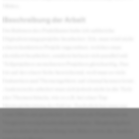
Slides.
Beschreibung der Arbeit
Im Rahmen des Praktikums habe ich zahlreiche
Digitalisierungsprojekte bearbeitet. D.h. man wird nicht
einem konkreten Projekt zugeordnet, welches man
dezidiert bearbeitet, sondern befasst sich parallel mit
Teilprojekten zu mehreren Projekten gleichzeitig. Das
ist auf der einen Seite bereichernd, weil man so viele
Industrien und Themengebiete auf einmal kennen lernt.
Andererseits arbeitet man sich jedoch nicht in die Tiefe
der Themen hinein, wie es z.B. bei einer Top-
Strategieberatung der Fall ist. Zusätzlich hat man nur
vom Office aus gearbeitet, weil man als Praktikant im
Vergleich wenig Kundenkontakt hatte. Hauptaufgaben
waren dabei die Erstellung von Slides sowie die Analyse