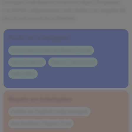
Sehr gute Praktikanten werden im HighQ Programm
von KPMG aufgenommen und erhalten ein Angebot für
den Einstieg nach dem Studium.
Positiv am Arbeitgeber
Auseinandersetzung mit digitalen Trends
Smarte Kollegen
Humane Arbeitszeiten
Tolles Office
Negativ am Arbeitgeber
Projekte im Vergleich wenig strategisch
Kein dezidiertes Support Team