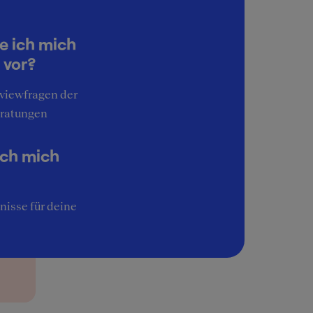
3
Work-Life-Balance
e ich mich
2
 vor?
Interessante Aufgaben
rang
rviewfragen der
3
ratungen
Image
3
ich mich
nisse für deine
er