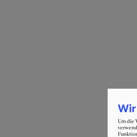
Wir
Um die W
verwende
Funktion