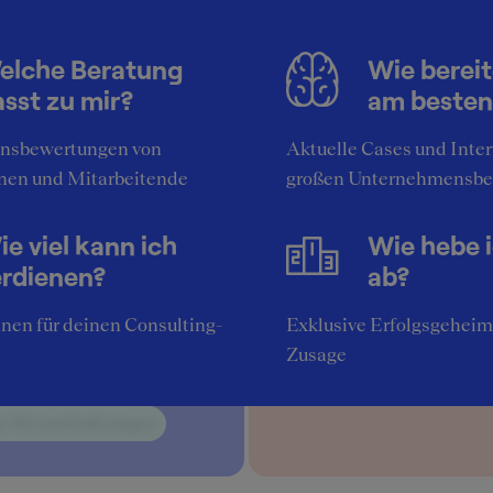
h.
e Persönlichkeit passt ins
elche Beratung
Wie bereit
ernehmen
sst zu mir?
am besten
onierte Allrounder und Spezialisten mit dem Willen und D
nsbewertungen von
Aktuelle Cases und Inte
zu lernen und neue Herausfoderungen suchen.
nen und Mitarbeitende
großen Unternehmensbe
rieremöglichkeiten
e viel kann ich
Wie hebe 
ions- oder MBA-Leave Breites Schulungsportfolio
erdienen?
ab?
nen für deinen Consulting-
Exklusive Erfolgsgeheim
itiv am Arbeitgeber
Negativ am Arbeitgeb
Zusage
e Lernkurve
Arbeitszeit
e Herausforderungen