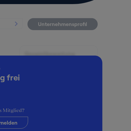
Unternehmensprofil
Gesamtbewertung
 RB
3
e
g frei
Arbeitsatmosphäre
3
Karrieremöglichkeiten
4
s Mitglied?
Persönliche Entwicklung
3
melden
Führungsstil & Kultur